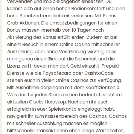
verwenden und im Spielangebot einsetzen. Du
kannst dich auf einen hohen Bedienkomfort und eine
hohe Benutzerfreundlichkeit verlassen. Mit Bonus
Crab Aktionen. Die Umsatzbedingungen für einen
Bonus müssen innerhalb von 10 Tagen nach
Aktivierung des Bonus erfüllt erden. Zudem ist bei
einem Besuch in einem Online Casino mit schneller
Auszahlung, aber ohne Verifizierung wichtig, dass
man genau einen Blick auf die Sicherheit und die
Lizenz wirft, bevor man dort Geld einzahlt. Prepaid
Dienste wie die Paysafecard oder CashtoCode
stehen euch in vielen Online Casinos zur Verfügung.
Mit Ausnahme derjenigen mit dem Koeffizienten 0.
Was das für jedes Sternzeichen bedeutet, steht im
aktuellen Glücks Horoskop. Nachdem ihr euch
erfolgreich in euer Spielerkonto eingeloggt habt,
navigiert ihr zum Kassenbereich des Casinos. Casinos
mit schneller Auszahlung machen es möglich –
blitzschnelle Transaktionen ohne lange Wartezeiten,