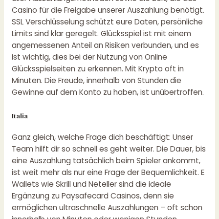
Casino für die Freigabe unserer Auszahlung benötigt.
SSL Verschlüsselung schützt eure Daten, persönliche
Limits sind klar geregelt. Glücksspiel ist mit einem
angemessenen Anteil an Risiken verbunden, und es
ist wichtig, dies bei der Nutzung von Online
Glücksspielseiten zu erkennen. Mit Krypto oft in
Minuten. Die Freude, innerhalb von Stunden die
Gewinne auf dem Konto zu haben, ist unübertroffen.
Italia
Ganz gleich, welche Frage dich beschäftigt: Unser
Team hilft dir so schnell es geht weiter. Die Dauer, bis
eine Auszahlung tatsächlich beim Spieler ankommt,
ist weit mehr als nur eine Frage der Bequemlichkeit. E
Wallets wie Skrill und Neteller sind die ideale
Ergänzung zu Paysafecard Casinos, denn sie
ermöglichen ultraschnelle Auszahlungen – oft schon