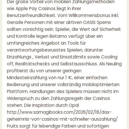
Der große Vorteil von mobilen Zahlungsmethoden
wie Apple Pay Casinos liegt in ihrer
Benutzerfreundlichkeit. Vom Willkommensbonus inkl.
Gerade Personen mit einer aktiven OASIS Sperre
sollten vorsichtig sein. Spieler, die Wert auf Sicherheit
und Kontrolle legen Betamo verfügt über ein
umfangreiches Angebot an Tools für
verantwortungsbewusstes Spielen, darunter
Einzahlungs , Verlust und Einsatzlimits sowie Cooling
off, Realitätschecks und Selbstausschluss. Als Neuling
profitierst du von unserer geringen
Mindesteinzahlung von nur 1 €, einer einfachen
Bedienung und unserer vollständig mobiloptimierten
Plattform. Handlungen des Spielers müssen nicht im
Widerspruch zu den Zahlungsregeln der Casinos
stehen. Die Inspiration durch Opal
http://www.samagibooks.com/2026/02/18/das-
geheimnis-von-casinos-mit-schneller-auszahlung/
Fruits sorgt für lebendige Farben und sofortigen