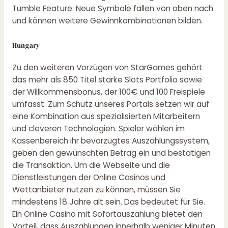
Tumble Feature: Neue Symbole fallen von oben nach
und können weitere Gewinnkombinationen bilden.
Hungary
Zu den weiteren Vorzügen von StarGames gehört
das mehr als 850 Titel starke Slots Portfolio sowie
der Willkommensbonus, der 100€ und 100 Freispiele
umfasst. Zum Schutz unseres Portals setzen wir auf
eine Kombination aus spezialisierten Mitarbeitern
und cleveren Technologien. Spieler wählen im
Kassenbereich ihr bevorzugtes Auszahlungssystem,
geben den gewünschten Betrag ein und bestätigen
die Transaktion. Um die Webseite und die
Dienstleistungen der Online Casinos und
Wettanbieter nutzen zu können, müssen Sie
mindestens 18 Jahre alt sein. Das bedeutet für Sie.
Ein Online Casino mit Sofortauszahlung bietet den
Vorteil, dass Auszahlungen innerhalb weniger Minuten