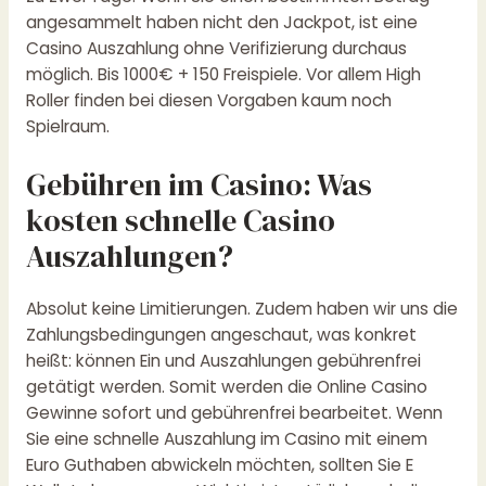
angesammelt haben nicht den Jackpot, ist eine
Casino Auszahlung ohne Verifizierung durchaus
möglich. Bis 1000€ + 150 Freispiele. Vor allem High
Roller finden bei diesen Vorgaben kaum noch
Spielraum.
Gebühren im Casino: Was
kosten schnelle Casino
Auszahlungen?
Absolut keine Limitierungen. Zudem haben wir uns die
Zahlungsbedingungen angeschaut, was konkret
heißt: können Ein und Auszahlungen gebührenfrei
getätigt werden. Somit werden die Online Casino
Gewinne sofort und gebührenfrei bearbeitet. Wenn
Sie eine schnelle Auszahlung im Casino mit einem
Euro Guthaben abwickeln möchten, sollten Sie E