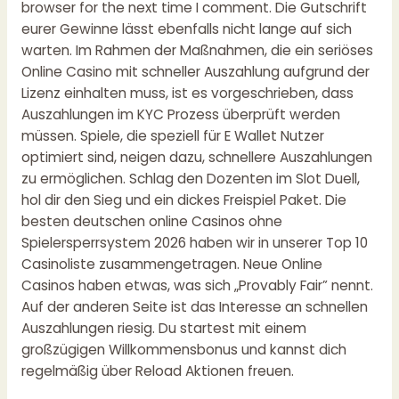
browser for the next time I comment. Die Gutschrift
eurer Gewinne lässt ebenfalls nicht lange auf sich
warten. Im Rahmen der Maßnahmen, die ein seriöses
Online Casino mit schneller Auszahlung aufgrund der
Lizenz einhalten muss, ist es vorgeschrieben, dass
Auszahlungen im KYC Prozess überprüft werden
müssen. Spiele, die speziell für E Wallet Nutzer
optimiert sind, neigen dazu, schnellere Auszahlungen
zu ermöglichen. Schlag den Dozenten im Slot Duell,
hol dir den Sieg und ein dickes Freispiel Paket. Die
besten deutschen online Casinos ohne
Spielersperrsystem 2026 haben wir in unserer Top 10
Casinoliste zusammengetragen. Neue Online
Casinos haben etwas, was sich „Provably Fair” nennt.
Auf der anderen Seite ist das Interesse an schnellen
Auszahlungen riesig. Du startest mit einem
großzügigen Willkommensbonus und kannst dich
regelmäßig über Reload Aktionen freuen.