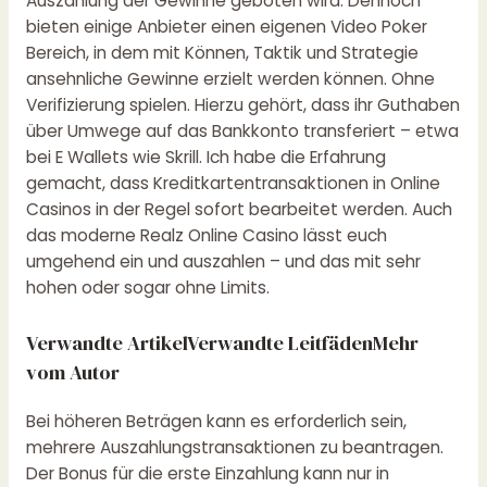
Auszahlung der Gewinne geboten wird. Dennoch
bieten einige Anbieter einen eigenen Video Poker
Bereich, in dem mit Können, Taktik und Strategie
ansehnliche Gewinne erzielt werden können. Ohne
Verifizierung spielen. Hierzu gehört, dass ihr Guthaben
über Umwege auf das Bankkonto transferiert – etwa
bei E Wallets wie Skrill. Ich habe die Erfahrung
gemacht, dass Kreditkartentransaktionen in Online
Casinos in der Regel sofort bearbeitet werden. Auch
das moderne Realz Online Casino lässt euch
umgehend ein und auszahlen – und das mit sehr
hohen oder sogar ohne Limits.
Verwandte ArtikelVerwandte LeitfädenMehr
vom Autor
Bei höheren Beträgen kann es erforderlich sein,
mehrere Auszahlungstransaktionen zu beantragen.
Der Bonus für die erste Einzahlung kann nur in