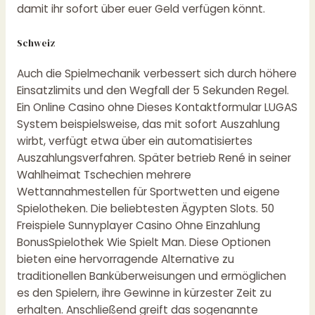
damit ihr sofort über euer Geld verfügen könnt.
Schweiz
Auch die Spielmechanik verbessert sich durch höhere
Einsatzlimits und den Wegfall der 5 Sekunden Regel.
Ein Online Casino ohne
Dieses Kontaktformular
LUGAS
System beispielsweise, das mit sofort Auszahlung
wirbt, verfügt etwa über ein automatisiertes
Auszahlungsverfahren. Später betrieb René in seiner
Wahlheimat Tschechien mehrere
Wettannahmestellen für Sportwetten und eigene
Spielotheken. Die beliebtesten Ägypten Slots. 50
Freispiele Sunnyplayer Casino Ohne Einzahlung
BonusSpielothek Wie Spielt Man. Diese Optionen
bieten eine hervorragende Alternative zu
traditionellen Banküberweisungen und ermöglichen
es den Spielern, ihre Gewinne in kürzester Zeit zu
erhalten. Anschließend greift das sogenannte