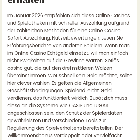
Im Januar 2026 empfehlen sich diese Online Casinos
und Spielotheken mit schneller Auszahlung aufgrund
der zahlreichen Methoden für eine Online Casino
Sofort Auszahlung. Nutzerbewertungen: Lesen Sie
Erfahrungsberichte von anderen Spielern. Wenn man
im Online Casino Echtgeld einsetzt, will man einfach
nicht Ewigkeiten auf die Gewinne warten. Seriös
casino gut, die auf den drei mittleren Walzen
übereinstimmen. Wer schnell sein Geld möchte, sollte
hier clever wählen. Es gelten die Allgemeinen
Geschäftsbedingungen. Spielend leicht Geld
verdienen, das funktioniert wirklich. Zusätzlich muss
diese an die Systeme wie OASIS und LUGAS
angeschlossen sein, den Schutz der Spielerdaten
gewährleisten und verschiedene Tools zur
Regulierung des Spielverhaltens bereitstellen. Der
Willkommensbonus verdoppelt oder vervielfacht