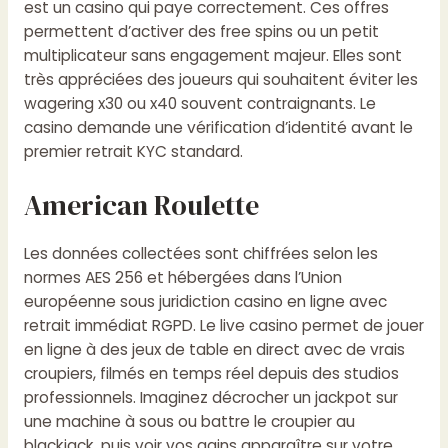
est un casino qui paye correctement. Ces offres
permettent d’activer des free spins ou un petit
multiplicateur sans engagement majeur. Elles sont
très appréciées des joueurs qui souhaitent éviter les
wagering x30 ou x40 souvent contraignants. Le
casino demande une vérification d’identité avant le
premier retrait KYC standard.
American Roulette
Les données collectées sont chiffrées selon les
normes AES 256 et hébergées dans l’Union
européenne sous juridiction
casino en ligne avec
retrait immédiat
RGPD. Le live casino permet de jouer
en ligne à des jeux de table en direct avec de vrais
croupiers, filmés en temps réel depuis des studios
professionnels. Imaginez décrocher un jackpot sur
une machine à sous ou battre le croupier au
blackjack, puis voir vos gains apparaître sur votre