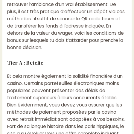
retrouver l’ambiance d’un vrai établissement. De
plus, il est très pratique d’effectuer un dépôt via ces
méthodes : il suffit de scanner le QR code fourni et
de transférer les fonds à l’adresse indiquée. En
dehors de la valeur du wager, voici les conditions de
bonus sur lesquels tu dois t’attarder pour prendre la
bonne décision.
Tier A : Betclic
Et cela montre également la solidité financière d’un
casino. Certains portefeuilles électroniques moins
populaires peuvent présenter des délais de
traitement supérieurs à leurs concurrents établis.
Bien évidemment, vous devez vous assurer que les
méthodes de paiement proposées par le casino
avec retrait immédiat sont adaptées à vos besoins.
Fort de sa longue histoire dans les paris hippiques, le
site a su évoluer vers une offre complète incluant