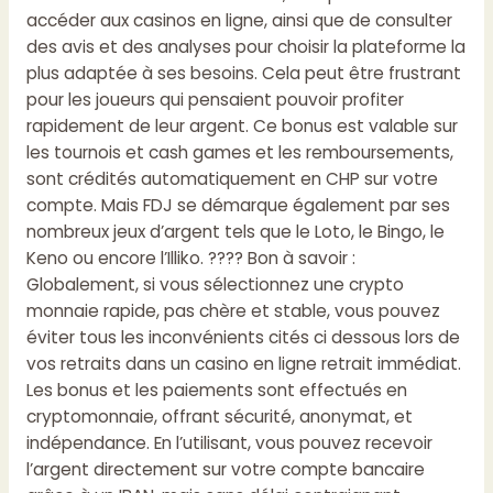
accéder aux casinos en ligne, ainsi que de consulter
des avis et des analyses pour choisir la plateforme la
plus adaptée à ses besoins. Cela peut être frustrant
pour les joueurs qui pensaient pouvoir profiter
rapidement de leur argent. Ce bonus est valable sur
les tournois et cash games et les remboursements,
sont crédités automatiquement en CHP sur votre
compte. Mais FDJ se démarque également par ses
nombreux jeux d’argent tels que le Loto, le Bingo, le
Keno ou encore l’Illiko. ???? Bon à savoir :
Globalement, si vous sélectionnez une crypto
monnaie rapide, pas chère et stable, vous pouvez
éviter tous les inconvénients cités ci dessous lors de
vos retraits dans un casino en ligne retrait immédiat.
Les bonus et les paiements sont effectués en
cryptomonnaie, offrant sécurité, anonymat, et
indépendance. En l’utilisant, vous pouvez recevoir
l’argent directement sur votre compte bancaire