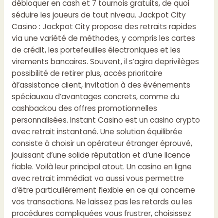
débloquer en cash et 7 tournois gratuits, de quoi
séduire les joueurs de tout niveau. Jackpot City
Casino : Jackpot City propose des retraits rapides
via une variété de méthodes, y compris les cartes
de crédit, les portefeuilles électroniques et les
virements bancaires. Souvent, il s’agira deprivilèges
possibilité de retirer plus, accès prioritaire
àl’assistance client, invitation à des événements
spéciauxou d’avantages concrets, comme du
cashbackou des offres promotionnelles
personnalisées. Instant Casino est un casino crypto
avec retrait instantané. Une solution équilibrée
consiste à choisir un opérateur étranger éprouvé,
jouissant d’une solide réputation et d’une licence
fiable. Voilà leur principal atout. Un casino en ligne
avec retrait immédiat va aussi vous permettre
d’être particulièrement flexible en ce qui concerne
vos transactions. Ne laissez pas les retards ou les
procédures compliquées vous frustrer, choisissez