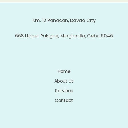
Km. 12 Panacan, Davao City
668 Upper Pakigne, Minglanilla, Cebu 6046
Home
About Us
Services
Contact