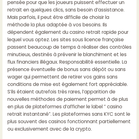
pensée pour que les joueurs puissent effectuer un
retrait en quelques clics, sans besoin d’assistance.
Mais parfois, il peut être difficile de choisir la
méthode la plus adaptée à vos besoins. Ils
dépendent également du casino retrait rapide pour
lequel vous optez. Les sites sous licence française
passent beaucoup de temps à réaliser des contrôles
minutieux, destinés à prévenir le blanchiment et les
flux financiers illégaux. Responsabilité essentielle. La
présence éventuelle de bonus sans dépôt ou sans
wager qui permettent de retirer vos gains sans
conditions de mise est également fort appréciable.
S’ils étaient autrefois très rares, l’apparition de
nouvelles méthodes de paiement permet à de plus
en plus de plateformes d’afficher le label ” casino
retrait instantané”. Les plateformes sans KYC sont le
plus souvent des casinos fonctionnant partiellement
ou exclusivement avec de la crypto.