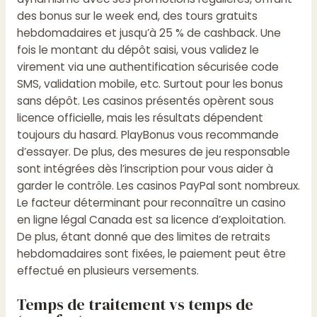
des bonus sur le week end, des tours gratuits
hebdomadaires et jusqu’à 25 % de cashback. Une
fois le montant du dépôt saisi, vous validez le
virement via une authentification sécurisée code
SMS, validation mobile, etc. Surtout pour les bonus
sans dépôt. Les casinos présentés opèrent sous
licence officielle, mais les résultats dépendent
toujours du hasard. PlayBonus vous recommande
d’essayer. De plus, des mesures de jeu responsable
sont intégrées dès l’inscription pour vous aider à
garder le contrôle. Les casinos PayPal sont nombreux.
Le facteur déterminant pour reconnaître un casino
en ligne légal Canada est sa licence d’exploitation.
De plus, étant donné que des limites de retraits
hebdomadaires sont fixées, le paiement peut être
effectué en plusieurs versements.
Temps de traitement vs temps de