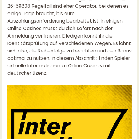
26-59808
Regelfall sind eher Operator, bei denen es
einige Tage braucht, bis eure
Auszahlungsanforderung bearbeitet ist. In einigen
Online Casinos musst du dich sofort nach der
Anmeldung verifizieren. Erledigen könnt ihr die
Identitätsprüfung auf verschiedenen Wegen. Es lohnt
sich also, die Reihenfolge zu beachten und den Bonus
optimal zu nutzen. In diesem Abschnitt finden Spieler
aktuelle Informationen zu Online Casinos mit
deutscher Lizenz.