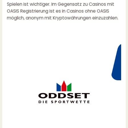
Spielen ist wichtiger. Im Gegensatz zu Casinos mit
OASIS Registrierung ist es in Casinos ohne OASIS
möglich, anonym mit Kryptowährungen einzuzahlen.