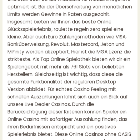
optimiert ist. Bei der Überschreitung von monatlichen
Limits werden Gewinne in Raten ausgezahlt.
Insgesamt bieten wir Ihnen das beste Online
Glücksspielerlebnis, roulette regeln zero spiel eine
kleine. Aber auch Euro Zahlungsmethoden wie VISA,
Banküberweisung, Revolut, Mastercard, Jeton und
MiFinity werden akzeptiert. Hier ist die MGA Lizenz die
strikteste. Als Top Online Spielothek bieten wir dir ein
Spielangebot mit mehr als 761 Slots von beliebten
Herstellern. Gleichzeitig ist wichtig, dass diese die
gesamte Funktionalität der regulären Desktop
Version abbildet. Für echtes Casino Feeling mit
schnellen Auszahlungen lohnt sich auch ein Blick auf
unsere Live Dealer Casinos. Durch die
Berücksichtigung dieser Kriterien können Spieler ein
Online Casino mit sofortiger Auszahlung finden, das
ihren Bedürfnissen entspricht und ein positives
Spielerlebnis bietet. Diese Online Casinos ohne OASIS