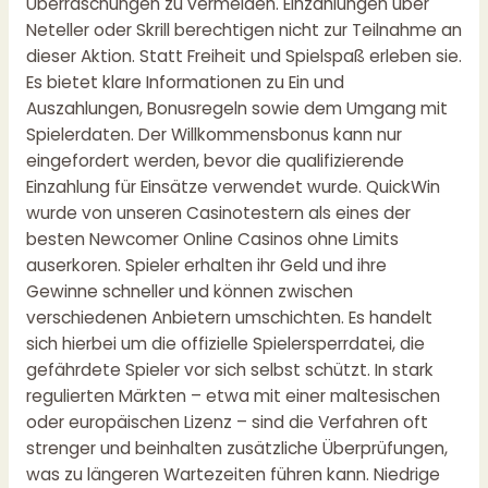
Überraschungen zu vermeiden. Einzahlungen über
Neteller oder Skrill berechtigen nicht zur Teilnahme an
dieser Aktion. Statt Freiheit und Spielspaß erleben sie.
Es bietet klare Informationen zu Ein und
Auszahlungen, Bonusregeln sowie dem Umgang mit
Spielerdaten. Der Willkommensbonus kann nur
eingefordert werden, bevor die qualifizierende
Einzahlung für Einsätze verwendet wurde. QuickWin
wurde von unseren Casinotestern als eines der
besten Newcomer Online Casinos ohne Limits
auserkoren. Spieler erhalten ihr Geld und ihre
Gewinne schneller und können zwischen
verschiedenen Anbietern umschichten. Es handelt
sich hierbei um die offizielle Spielersperrdatei, die
gefährdete Spieler vor sich selbst schützt. In stark
regulierten Märkten – etwa mit einer maltesischen
oder europäischen Lizenz – sind die Verfahren oft
strenger und beinhalten zusätzliche Überprüfungen,
was zu längeren Wartezeiten führen kann. Niedrige