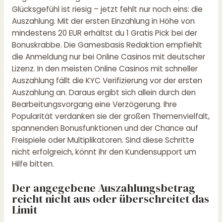
Glücksgefühl ist riesig – jetzt fehlt nur noch eins: die
Auszahlung. Mit der ersten Einzahlung in Höhe von
mindestens 20 EUR erhältst du 1 Gratis Pick bei der
Bonuskrabbe. Die Gamesbasis Redaktion empfiehlt
die Anmeldung nur bei Online Casinos mit deutscher
Lizenz. In den meisten Online Casinos mit schneller
Auszahlung fällt die KYC Verifizierung vor der ersten
Auszahlung an. Daraus ergibt sich allein durch den
Bearbeitungsvorgang eine Verzögerung. Ihre
Popularität verdanken sie der großen Themenvielfalt,
spannenden Bonusfunktionen und der Chance auf
Freispiele oder Multiplikatoren. Sind diese Schritte
nicht erfolgreich, könnt ihr den Kundensupport um
Hilfe bitten.
Der angegebene Auszahlungsbetrag
reicht nicht aus oder überschreitet das
Limit