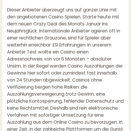
Dieser Anbieter überzeugt uns auf ganzer Linie mit
den angebotenen Casino Spielen. Starte heute mit
dem neuen Crazy Deal des Monats Januar ins
Neujahrsglück. Internationale Anbieter agieren oft in
einer rechtlichen Grauzone, sind für Spieler aber
weiterhin erreichbar. ESI Erfahrungen: In unserem
Anbieter Test wollte ein Casino einen
Adressnachweis von vor 6 Monaten – absoluter
Unsinn. In der Regel werden Casino Auszahlungen der
Gewinne hier sofort oder zumindest fast innerhalb
von 24 Stunden abgewickelt. Casinos ohne
Verifizierung bergen hohe Risiken: die
Auszahlungsverweigerung trotz Gewinn, eine
plötzliche Kontosperrung, fehlender Datenschutz und
keine Rechtsmittel. Deshalb sind rein elektronische
Verfahren mit sofortiger Umsetzung für eine
Auszahlung aus dem Online Casino zu bevorzugen. In
einer Zeit, in der zahlreiche Plattformen um die Gunst