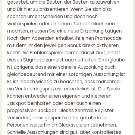
getestet, um die Besten der Besten auszuwählen
und Dir hier zu präsentieren. Wenn Sie sich also
spontan umentscheiden und doch noch
weiterspielen oder an einem Turnier teilnehmen
möchten, müssen Sie eine neue Einzahlung tätigen.
Nach dem Absenden erhaltet ihr einen Promocode,
mit dem ihr den jeweiligen Bonus direkt aktivieren
könnt. Als Problemspieler einmal klassifiziert, bleibt
dieses Stigmata zumeist auch erhalten. Ein Irrglaube
ist übrigens, dass eine schnelle Auszahlung auch
gleichbedeutend mit einer sofortigen Auszahlung ist.
Es ist jedoch wichtig zu beachten, dass manchmal
ein Verifizierungsprozess erforderlich ist. Die Spiele
können entweder einen eigenen und kleineren
Jackpot beinhalten oder aber auch einen
progressiven Jackpot. Dieses zentrale Register
verhindert, dass gesperrte oder gefährdete
Personen weiterhin an Glücksspielen teilnehmen.
Schnelle Auszahlungen sind gut, aber kontrolliertes