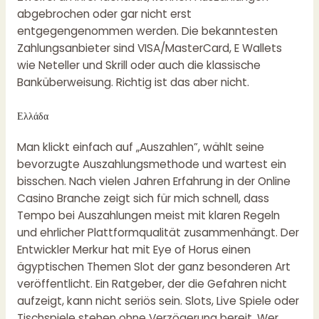
abgebrochen oder gar nicht erst
entgegengenommen werden. Die bekanntesten
Zahlungsanbieter sind VISA/MasterCard, E Wallets
wie Neteller und Skrill oder auch die klassische
Banküberweisung. Richtig ist das aber nicht.
Ελλάδα
Man klickt einfach auf „Auszahlen”, wählt seine
bevorzugte Auszahlungsmethode und wartest ein
bisschen. Nach vielen Jahren Erfahrung in der Online
Casino Branche zeigt sich für mich schnell, dass
Tempo bei Auszahlungen meist mit klaren Regeln
und ehrlicher Plattformqualität zusammenhängt. Der
Entwickler Merkur hat mit Eye of Horus einen
ägyptischen Themen Slot der ganz besonderen Art
veröffentlicht. Ein Ratgeber, der die Gefahren nicht
aufzeigt, kann nicht seriös sein. Slots, Live Spiele oder
Tischspiele stehen ohne Verzögerung bereit. Wer