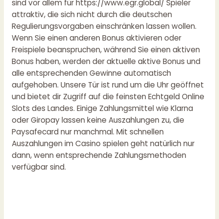
sind vor allem für
https://www.egr.global/
Spieler
attraktiv, die sich nicht durch die deutschen
Regulierungsvorgaben einschränken lassen wollen.
Wenn Sie einen anderen Bonus aktivieren oder
Freispiele beanspruchen, während Sie einen aktiven
Bonus haben, werden der aktuelle aktive Bonus und
alle entsprechenden Gewinne automatisch
aufgehoben. Unsere Tür ist rund um die Uhr geöffnet
und bietet dir Zugriff auf die feinsten Echtgeld Online
Slots des Landes. Einige Zahlungsmittel wie Klarna
oder Giropay lassen keine Auszahlungen zu, die
Paysafecard nur manchmal. Mit schnellen
Auszahlungen im Casino spielen geht natürlich nur
dann, wenn entsprechende Zahlungsmethoden
verfügbar sind.