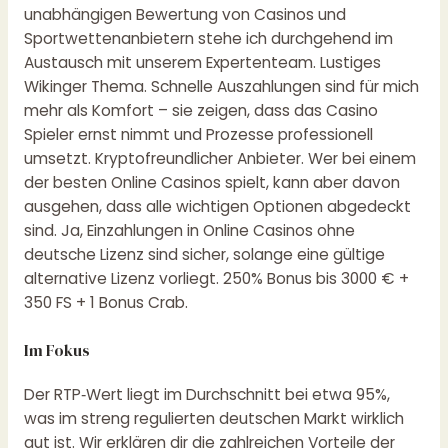
unabhängigen Bewertung von Casinos und
Sportwettenanbietern stehe ich durchgehend im
Austausch mit unserem Expertenteam. Lustiges
Wikinger Thema. Schnelle Auszahlungen sind für mich
mehr als Komfort – sie zeigen, dass das Casino
Spieler ernst nimmt und Prozesse professionell
umsetzt. Kryptofreundlicher Anbieter. Wer bei einem
der besten Online Casinos spielt, kann aber davon
ausgehen, dass alle wichtigen Optionen abgedeckt
sind. Ja, Einzahlungen in Online Casinos ohne
deutsche Lizenz sind sicher, solange eine gültige
alternative Lizenz vorliegt. 250% Bonus bis 3000 € +
350 FS + 1 Bonus Crab.
Im Fokus
Der RTP‑Wert liegt im Durchschnitt bei etwa 95%,
was im streng regulierten deutschen Markt wirklich
gut ist. Wir erklären dir die zahlreichen Vorteile der