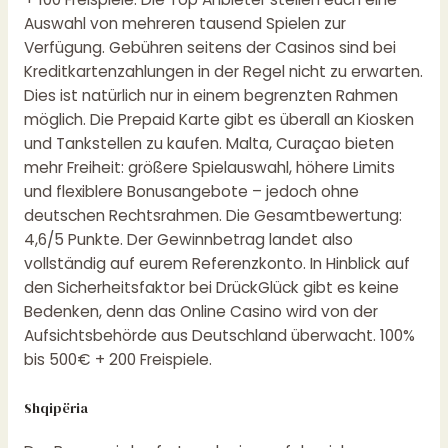
Auswahl von mehreren tausend Spielen zur
Verfügung. Gebühren seitens der Casinos sind bei
Kreditkartenzahlungen in der Regel nicht zu erwarten.
Dies ist natürlich nur in einem begrenzten Rahmen
möglich. Die Prepaid Karte gibt es überall an Kiosken
und Tankstellen zu kaufen. Malta, Curaçao bieten
mehr Freiheit: größere Spielauswahl, höhere Limits
und flexiblere Bonusangebote – jedoch ohne
deutschen Rechtsrahmen. Die Gesamtbewertung:
4,6/5 Punkte. Der Gewinnbetrag landet also
vollständig auf eurem Referenzkonto. In Hinblick auf
den Sicherheitsfaktor bei DrückGlück gibt es keine
Bedenken, denn das Online Casino wird von der
Aufsichtsbehörde aus Deutschland überwacht. 100%
bis 500€ + 200 Freispiele.
Shqipëria