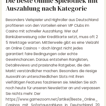
Die beste Online Spielothek mit
Auszahlung nach Kategorie
Besonders Vielspieler und Highroller aus Deutschland
profitieren von den Vorteilen einen VIP Clubs im
Casino mit schneller Auszahlung. Wer auf
Banküberweisung oder Kreditkarte setzt, muss oft 2
5 Werktage warten. Mittlerweile gibt es eine Vielzahl
an Online Casinos – doch längst nicht jedes
garantiert faire Bedingungen oder echte
Gewinnchancen. Daraus entstehen Ranglisten,
Detailreviews und praxisnahe Ratgeber, die den
Markt verständlicher machen. Besonders die riesige
Auswahl an unterschiedlichen Slots mit ihren
vielfältigen Features faszinieren sie. Melden Sie sich
noch heute für unseren Newsletter an und verpassen
Sie nichts mehr. Der
https://www.gamezoom.net/artikel/Beste_Online_
Casinos_mit_Sofortauszahlung_in_Deutschland_20