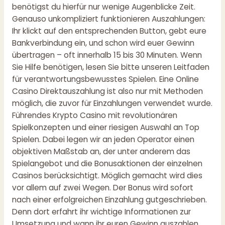
benötigst du hierfür nur wenige Augenblicke Zeit.
Genauso unkompliziert funktionieren Auszahlungen:
Ihr klickt auf den entsprechenden Button, gebt eure
Bankverbindung ein, und schon wird euer Gewinn
übertragen – oft innerhalb 15 bis 30 Minuten. Wenn
Sie Hilfe benötigen, lesen Sie bitte unseren Leitfaden
für verantwortungsbewusstes Spielen. Eine Online
Casino Direktauszahlung ist also nur mit Methoden
möglich, die zuvor für Einzahlungen verwendet wurde.
Führendes Krypto Casino mit revolutionären
Spielkonzepten und einer riesigen Auswahl an Top
Spielen. Dabei legen wir an jeden Operator einen
objektiven Maßstab an, der unter anderem das
Spielangebot und die Bonusaktionen der einzelnen
Casinos berücksichtigt. Möglich gemacht wird dies
vor allem auf zwei Wegen. Der Bonus wird sofort
nach einer erfolgreichen Einzahlung gutgeschrieben.
Denn dort erfahrt ihr wichtige Informationen zur
Umsetzung und wann ihr euren Gewinn auszahlen