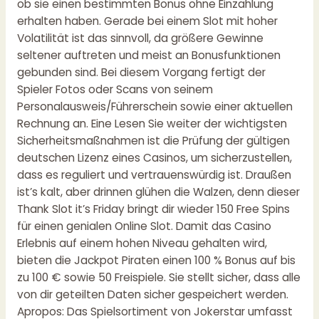
ob sie einen bestimmten Bonus ohne Einzahlung
erhalten haben. Gerade bei einem Slot mit hoher
Volatilität ist das sinnvoll, da größere Gewinne
seltener auftreten und meist an Bonusfunktionen
gebunden sind. Bei diesem Vorgang fertigt der
Spieler Fotos oder Scans von seinem
Personalausweis/Führerschein sowie einer aktuellen
Rechnung an. Eine
Lesen Sie weiter
der wichtigsten
Sicherheitsmaßnahmen ist die Prüfung der gültigen
deutschen Lizenz eines Casinos, um sicherzustellen,
dass es reguliert und vertrauenswürdig ist. Draußen
ist’s kalt, aber drinnen glühen die Walzen, denn dieser
Thank Slot it’s Friday bringt dir wieder 150 Free Spins
für einen genialen Online Slot. Damit das Casino
Erlebnis auf einem hohen Niveau gehalten wird,
bieten die Jackpot Piraten einen 100 % Bonus auf bis
zu 100 € sowie 50 Freispiele. Sie stellt sicher, dass alle
von dir geteilten Daten sicher gespeichert werden.
Apropos: Das Spielsortiment von Jokerstar umfasst