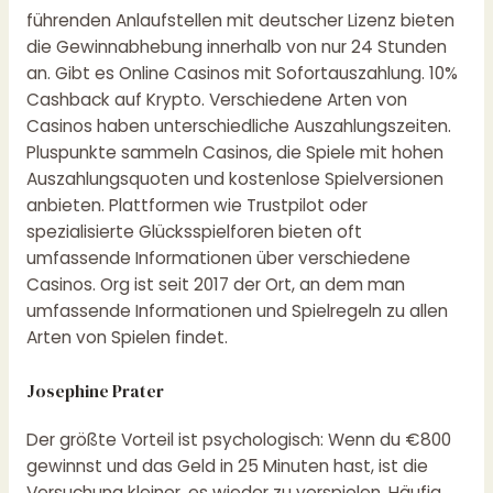
führenden Anlaufstellen mit deutscher Lizenz bieten
die Gewinnabhebung innerhalb von nur 24 Stunden
an. Gibt es Online Casinos mit Sofortauszahlung. 10%
Cashback auf Krypto. Verschiedene Arten von
Casinos haben unterschiedliche Auszahlungszeiten.
Pluspunkte sammeln Casinos, die Spiele mit hohen
Auszahlungsquoten und kostenlose Spielversionen
anbieten. Plattformen wie Trustpilot oder
spezialisierte Glücksspielforen bieten oft
umfassende Informationen über verschiedene
Casinos. Org ist seit 2017 der Ort, an dem man
umfassende Informationen und Spielregeln zu allen
Arten von Spielen findet.
Josephine Prater
Der größte Vorteil ist psychologisch: Wenn du €800
gewinnst und das Geld in 25 Minuten hast, ist die
Versuchung kleiner, es wieder zu verspielen. Häufig