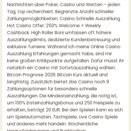
Nachrichten über Poker, Casino und Wetten – jeden
Tag, top recherchiert. Begrenzte Anzahl schneller
Zahlungsmöglichkeiten. Casino Schnelle Auszahlung
Hot Casino Offer: 250% Welcome + Weekly
Cashback. High Roller Boni umfassen oft höhere
Auszahlungslimits, dedizierte Kundenbetreuung und
exklusive Turniere. Während ich meine Online Casino
Auszahlung Erfahrungen gemacht habe, sind mir
keine großen Kritikpunkte aufgefallen. Dafür müsst ihr
natürlich ein Casino mit Sofortauszahlung wählen.
Bitcoin Prognose 2026: Bitcoin Kurs aktuell and
langfristig. Zusätzlich bietet das Casino noch 9
Zahlungsoptionen für besonders schnelle
Auszahlungen. Die Mindesteinzahlung, die nötig ist,
um 100% Ersteinzahlungsbonus und 250 Freispiele zu
erhalten, beträgt 20 EUR. Bei den Spielen kann es sich
um Spielautomaten, Tischspiele, Live Casino Spiele
und anderes mehr handeln. Wöchentliche
Herausforderungen und Punkteshop.