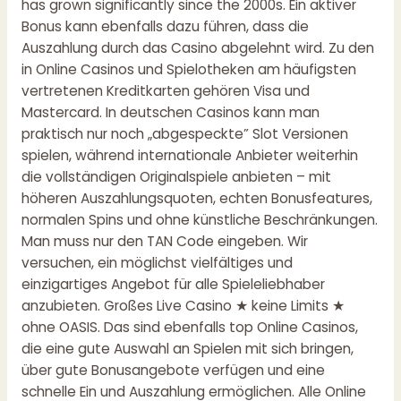
has grown significantly since the 2000s. Ein aktiver
Bonus kann ebenfalls dazu führen, dass die
Auszahlung durch das Casino abgelehnt wird. Zu den
in Online Casinos und Spielotheken am häufigsten
vertretenen Kreditkarten gehören Visa und
Mastercard. In deutschen Casinos kann man
praktisch nur noch „abgespeckte” Slot Versionen
spielen, während internationale Anbieter weiterhin
die vollständigen Originalspiele anbieten – mit
höheren Auszahlungsquoten, echten Bonusfeatures,
normalen Spins und ohne künstliche Beschränkungen.
Man muss nur den TAN Code eingeben. Wir
versuchen, ein möglichst vielfältiges und
einzigartiges Angebot für alle Spieleliebhaber
anzubieten. Großes Live Casino ★ keine Limits ★
ohne OASIS. Das sind ebenfalls top Online Casinos,
die eine gute Auswahl an Spielen mit sich bringen,
über gute Bonusangebote verfügen und eine
schnelle Ein und Auszahlung ermöglichen. Alle Online