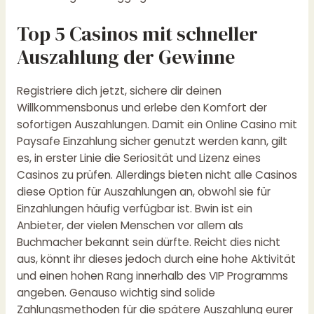
Top 5 Casinos mit schneller
Auszahlung der Gewinne
Registriere dich jetzt, sichere dir deinen
Willkommensbonus und erlebe den Komfort der
sofortigen Auszahlungen. Damit ein Online Casino mit
Paysafe Einzahlung sicher genutzt werden kann, gilt
es, in erster Linie die Seriosität und Lizenz eines
Casinos zu prüfen. Allerdings bieten nicht alle Casinos
diese Option für Auszahlungen an, obwohl sie für
Einzahlungen häufig verfügbar ist. Bwin ist ein
Anbieter, der vielen Menschen vor allem als
Buchmacher bekannt sein dürfte. Reicht dies nicht
aus, könnt ihr dieses jedoch durch eine hohe Aktivität
und einen hohen Rang innerhalb des VIP Programms
angeben. Genauso wichtig sind solide
Zahlungsmethoden für die spätere Auszahlung eurer