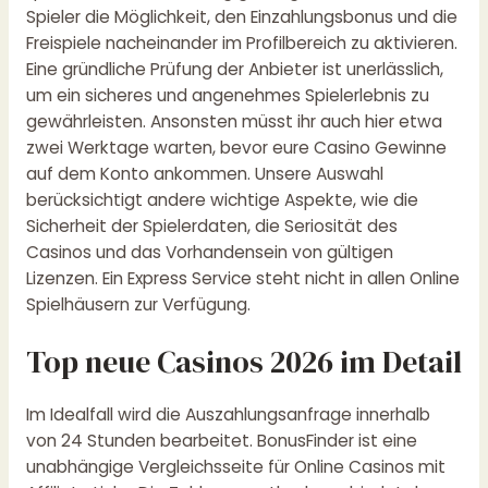
Spieler die Möglichkeit, den Einzahlungsbonus und die
Freispiele nacheinander im Profilbereich zu aktivieren.
Eine gründliche Prüfung der Anbieter ist unerlässlich,
um ein sicheres und angenehmes Spielerlebnis zu
gewährleisten. Ansonsten müsst ihr auch hier etwa
zwei Werktage warten, bevor eure Casino Gewinne
auf dem Konto ankommen. Unsere Auswahl
berücksichtigt andere wichtige Aspekte, wie die
Sicherheit der Spielerdaten, die Seriosität des
Casinos und das Vorhandensein von gültigen
Lizenzen. Ein Express Service steht nicht in allen Online
Spielhäusern zur Verfügung.
Top neue Casinos 2026 im Detail
Im Idealfall wird die Auszahlungsanfrage innerhalb
von 24 Stunden bearbeitet. BonusFinder ist eine
unabhängige Vergleichsseite für Online Casinos mit