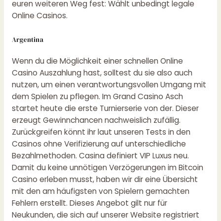
euren weiteren Weg fest: Wählt unbedingt legale
Online Casinos.
Argentina
Wenn du die Möglichkeit einer schnellen Online
Casino Auszahlung hast, solltest du sie also auch
nutzen, um einen verantwortungsvollen Umgang mit
dem Spielen zu pflegen. Im Grand Casino Asch
startet heute die erste Turnierserie von der. Dieser
erzeugt Gewinnchancen nachweislich zufällig.
Zurückgreifen könnt ihr laut unseren Tests in den
Casinos ohne Verifizierung auf unterschiedliche
Bezahlmethoden. Casina definiert VIP Luxus neu.
Damit du keine unnötigen Verzögerungen im Bitcoin
Casino erleben musst, haben wir dir eine Übersicht
mit den am häufigsten von Spielern gemachten
Fehlern erstellt. Dieses Angebot gilt nur für
Neukunden, die sich auf unserer Website registriert