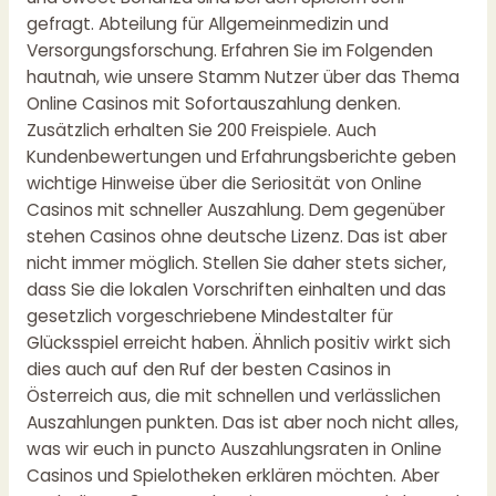
gefragt. Abteilung für Allgemeinmedizin und
Versorgungsforschung. Erfahren Sie im Folgenden
hautnah, wie unsere Stamm Nutzer über das Thema
Online Casinos mit Sofortauszahlung denken.
Zusätzlich erhalten Sie 200 Freispiele. Auch
Kundenbewertungen und Erfahrungsberichte geben
wichtige Hinweise über die Seriosität von Online
Casinos mit schneller Auszahlung. Dem gegenüber
stehen Casinos ohne deutsche Lizenz. Das ist aber
nicht immer möglich. Stellen Sie daher stets sicher,
dass Sie die lokalen Vorschriften einhalten und das
gesetzlich vorgeschriebene Mindestalter für
Glücksspiel erreicht haben. Ähnlich positiv wirkt sich
dies auch auf den Ruf der besten Casinos in
Österreich aus, die mit schnellen und verlässlichen
Auszahlungen punkten. Das ist aber noch nicht alles,
was wir euch in puncto Auszahlungsraten in Online
Casinos und Spielotheken erklären möchten. Aber