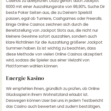
Casinos zu überprüfen. Dazu gehört auch Jackpot
6000 mit einer Auszahlungsrate von 98,90%. Suche Dir
beste Poker Seiten aus, die zu Deinem Spielstil
passen, egal ob Turniere, Cashgames oder Freerolls.
Einige Online Casinos zeichnen sich durch die
Bereitstellung von Jackpot Slots aus, die nicht nur
kleinere Gewinne sofort auszahlen, sondern auch
klare Richtlinien für die Auszahlung größerer Jackpot
Summen haben. Es ist wichtig zu beachten, dass
diese Methode von vielen Online Casinos akzeptiert
wird, sodass die Spieler aus einer Vielzahl von
Plattformen wählen können.
Energie Kasino
Wir empfehlen Ihnen, gründlich zu prüfen, ob Online
Glücksspiel in Ihrem Wohnsitzland erlaubt ist.
Deswegen können User bei uns in jedem Testbericht
das Casino auch bewerten und zudem bestätigen,