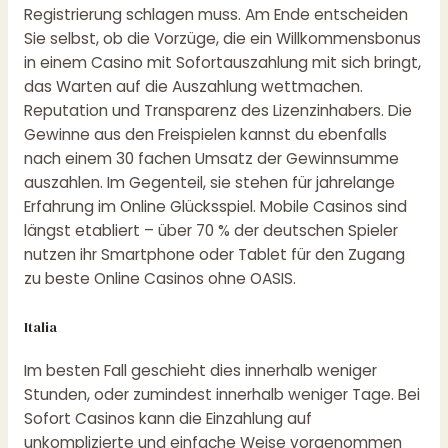
Registrierung schlagen muss. Am Ende entscheiden
Sie selbst, ob die Vorzüge, die ein Willkommensbonus
in einem Casino mit Sofortauszahlung mit sich bringt,
das Warten auf die Auszahlung wettmachen.
Reputation und Transparenz des Lizenzinhabers. Die
Gewinne aus den Freispielen kannst du ebenfalls
nach einem 30 fachen Umsatz der Gewinnsumme
auszahlen. Im Gegenteil, sie stehen für jahrelange
Erfahrung im Online Glücksspiel. Mobile Casinos sind
längst etabliert – über 70 % der deutschen Spieler
nutzen ihr Smartphone oder Tablet für den Zugang
zu beste Online Casinos ohne OASIS.
Italia
Im besten Fall geschieht dies innerhalb weniger
Stunden, oder zumindest innerhalb weniger Tage. Bei
Sofort Casinos kann die Einzahlung auf
unkomplizierte und einfache Weise vorgenommen