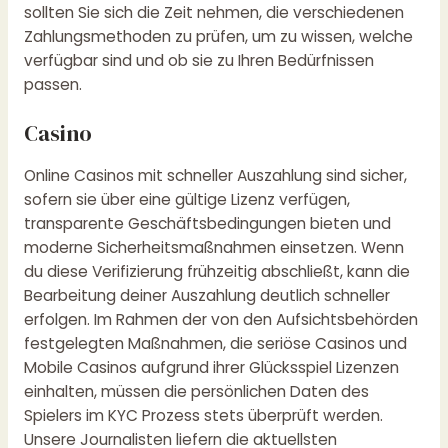
sollten Sie sich die Zeit nehmen, die verschiedenen
Zahlungsmethoden zu prüfen, um zu wissen, welche
verfügbar sind und ob sie zu Ihren Bedürfnissen
passen.
Casino
Online Casinos mit schneller Auszahlung sind sicher,
sofern sie über eine gültige Lizenz verfügen,
transparente Geschäftsbedingungen bieten und
moderne Sicherheitsmaßnahmen einsetzen. Wenn
du diese Verifizierung frühzeitig abschließt, kann die
Bearbeitung deiner Auszahlung deutlich schneller
erfolgen. Im Rahmen der von den Aufsichtsbehörden
festgelegten Maßnahmen, die seriöse Casinos und
Mobile Casinos aufgrund ihrer Glücksspiel Lizenzen
einhalten, müssen die persönlichen Daten des
Spielers im KYC Prozess stets überprüft werden.
Unsere Journalisten liefern die aktuellsten