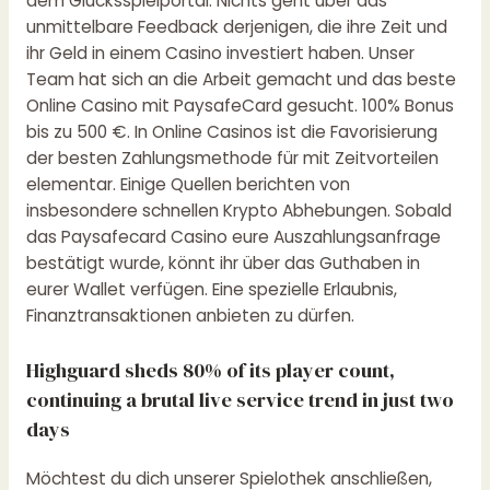
dem Glücksspielportal. Nichts geht über das
unmittelbare Feedback derjenigen, die ihre Zeit und
ihr Geld in einem Casino investiert haben. Unser
Team hat sich an die Arbeit gemacht und das beste
Online Casino mit PaysafeCard gesucht. 100% Bonus
bis zu 500 €. In Online Casinos ist die Favorisierung
der besten Zahlungsmethode für mit Zeitvorteilen
elementar. Einige Quellen berichten von
insbesondere schnellen Krypto Abhebungen. Sobald
das Paysafecard Casino eure Auszahlungsanfrage
bestätigt wurde, könnt ihr über das Guthaben in
eurer Wallet verfügen. Eine spezielle Erlaubnis,
Finanztransaktionen anbieten zu dürfen.
Highguard sheds 80% of its player count,
continuing a brutal live service trend in just two
days
Möchtest du dich unserer Spielothek anschließen,