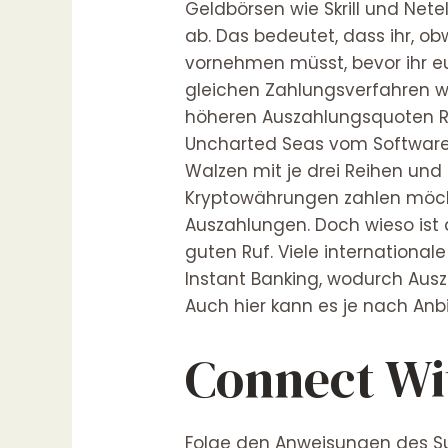
Geldbörsen wie Skrill und Net
ab. Das bedeutet, dass ihr, o
vornehmen müsst, bevor ihr e
gleichen Zahlungsverfahren wi
höheren Auszahlungsquoten R
Uncharted Seas vom Software 
Walzen mit je drei Reihen und 
Kryptowährungen zahlen möchte
Auszahlungen. Doch wieso ist d
guten Ruf. Viele internationa
Instant Banking, wodurch Aus
Auch hier kann es je nach Anb
Connect Wi
Folge den Anweisungen des Su