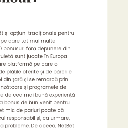
t și opțiuni tradiționale pentru
t pe care tot mai multe
 40 bonusuri fără depunere din
ruletă sunt jucate în Europa
are platformă pe care o
e plățile oferite și de părerile
i din țară și se remarcă prin
uprinzătoare și programele de
rte de cea mai bună experiență
era bonus de bun venit pentru
get mic de pariuri poate că
l responsabil și, ca urmare,
pina probleme. De aceea, NetBet