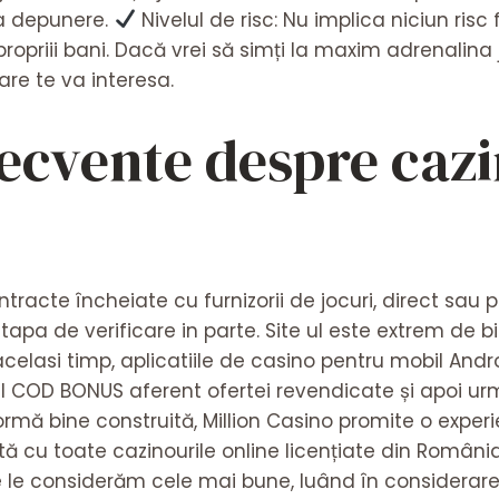
a depunere.
Nivelul de risc: Nu implica niciun risc 
opriii bani. Dacă vrei să simți la maxim adrenalina j
re te va interesa.
recvente despre caz
tracte încheiate cu furnizorii de jocuri, direct sau p
tapa de verificare in parte. Site ul este extrem de bi
elasi timp, aplicatiile de casino pentru mobil Androi
l COD BONUS aferent ofertei revendicate și apoi urmezi
ormă bine construită, Million Casino promite o experi
tă cu toate cazinourile online licențiate din România.
 le considerăm cele mai bune, luând în considerare t