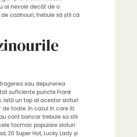
nu ai nevoie decât de o
de cazinouri, trebuie să știi că
zinourile
 retragerea sau depunerea
ctat suficiente puncte Frank
Iată un top al acestor sloturi
e toate. In cazul in care iti
au cont bancar trebuie sa stii
r cele tocmac populare sloturi
d, 20 Super Hot, Lucky Lady și