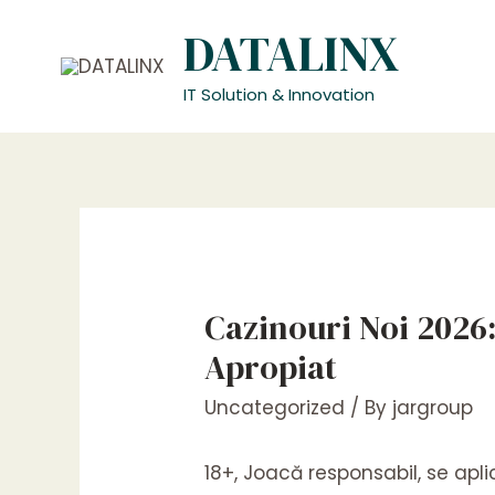
Skip
DATALINX
to
content
IT Solution & Innovation
Cazinouri Noi 2026:
Apropiat
Uncategorized
/ By
jargroup
18+, Joacă responsabil, se aplic