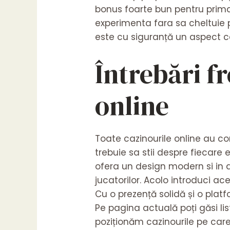
bonus foarte bun pentru prim
experimenta fara sa cheltuie pr
este cu siguranță un aspect ca
Întrebări f
online
Toate cazinourile online au con
trebuie sa stii despre fiecare e
ofera un design modern si in ac
jucatorilor. Acolo introduci ace
Cu o prezență solidă și o platf
Pe pagina actuală poți găsi lis
poziționăm cazinourile pe care