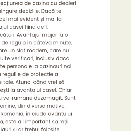
secțiunea de cazino cu dealeri
ingure deciziile. Dacă te
cel mai evident și mai la
l casei fiind de 1.
cători. Avantajul major la o
, de regulă în câteva minute,
spre un slot modern, care nu
lte verificari, inclusiv daca
te personale la cazinouri noi
ă regulile de protecție a
e tale. Atunci când vrei să
dești la avantajul casei. Chiar
 nu vei ramane dezamagit. Sunt
online, din diverse motive.
în România, în ciuda avântului
, este all important să reții
uri și ar trebui folosite