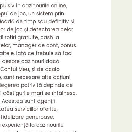
ulsiv în cazinourile online,
impul de joc, un sistem prin
ioadă de timp sau definitiv și
lor de joc și detectarea celor
 rotiri gratuite, cash la
elor, manager de cont, bonus
altele. Iată ce trebuie să faci
e despre cazinouri dacă
Contul Meu, și de acolo
, sunt necesare alte acțiuni
alegerea potrivită depinde de
i câștigurile mari se întâlnesc.
. Acestea sunt agenții
tea serviciilor oferite,
e fidelizare generoase.
experiență la cazinourile