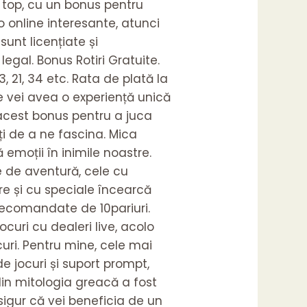
e top, cu un bonus pentru
 online interesante, atunci
unt licențiate și
gal. Bonus Rotiri Gratuite.
 13, 21, 34 etc. Rata de plată la
de vei avea o experiență unică
 acest bonus pentru a juca
ți de a ne fascina. Mica
emoții în inimile noastre.
le de aventură, cele cu
are și cu speciale încearcă
 recomandate de 10pariuri.
curi cu dealeri live, acolo
curi. Pentru mine, cele mai
de jocuri și suport prompt,
din mitologia greacă a fost
 sigur că vei beneficia de un