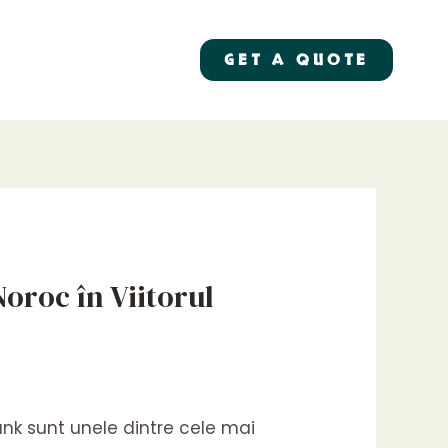
GET A QUOTE
Noroc în Viitorul
Frank sunt unele dintre cele mai