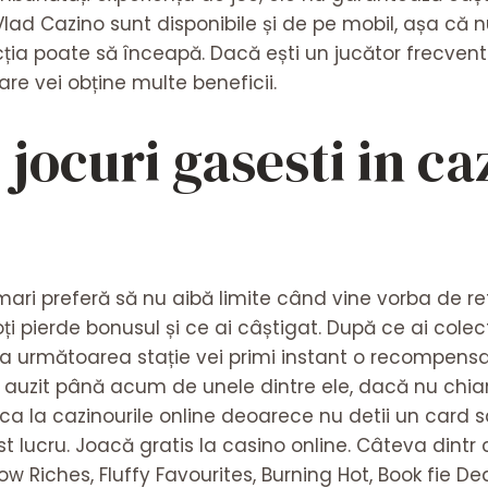
Vlad Cazino sunt disponibile și de pe mobil, așa că 
cția poate să înceapă. Dacă ești un jucător frecvent 
are vei obține multe beneficii.
 jocuri gasesti in ca
e mari preferă să nu aibă limite când vine vorba de
oți pierde bonusul și ce ai câștigat. După ce ai cole
 următoarea stație vei primi instant o recompensa. 
 auzit până acum de unele dintre ele, dacă nu chiar d
a la cazinourile online deoarece nu detii un card s
st lucru. Joacă gratis la casino online. Câteva dint
 Riches, Fluffy Favourites, Burning Hot, Book fie Dea