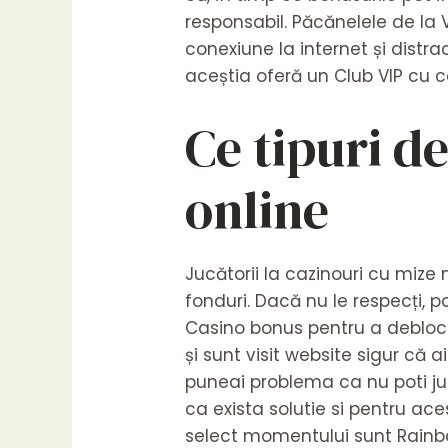
responsabil. Păcănelele de la 
conexiune la internet și distra
aceștia oferă un Club VIP cu c
Ce tipuri de
online
Jucătorii la cazinouri cu miz
fonduri. Dacă nu le respecți, p
Casino bonus pentru a debloca
și sunt
visit website
sigur că ai
puneai problema ca nu poti juc
ca exista solutie si pentru ace
select momentului sunt Rainbow