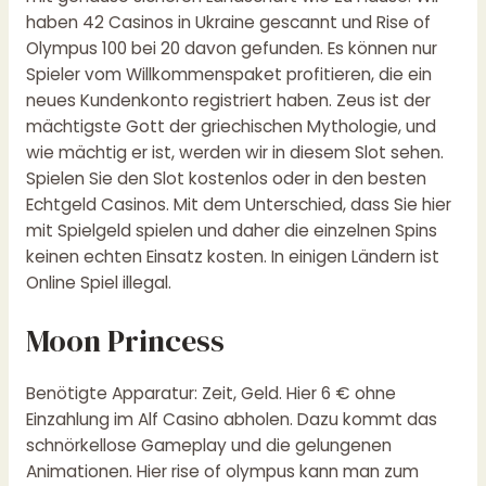
haben 42 Casinos in Ukraine gescannt und Rise of
Olympus 100 bei 20 davon gefunden. Es können nur
Spieler vom Willkommenspaket profitieren, die ein
neues Kundenkonto registriert haben. Zeus ist der
mächtigste Gott der griechischen Mythologie, und
wie mächtig er ist, werden wir in diesem Slot sehen.
Spielen Sie den Slot kostenlos oder in den besten
Echtgeld Casinos. Mit dem Unterschied, dass Sie hier
mit Spielgeld spielen und daher die einzelnen Spins
keinen echten Einsatz kosten. In einigen Ländern ist
Online Spiel illegal.
Moon Princess
Benötigte Apparatur: Zeit, Geld. Hier 6 € ohne
Einzahlung im Alf Casino abholen. Dazu kommt das
schnörkellose Gameplay und die gelungenen
Animationen. Hier
rise of olympus
kann man zum