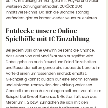
ab 1 € Einzahlung um Echtgeld mit PayPal und vielen
weiteren Zahlungsmethoden. ZURÜCK ZUR
Inhaltsverzeichnis. Da sich die Branche ständig
verändert, gibt es immer wieder Neues zu eruieren.
Entdecke unsere Online
Spielhölle mit 1€ Einzahlung
Bei jedem Spin ohne Gewinn besteht die Chance,
dass einer von drei Modifikatoren ausgelöst wird.
Dabei gehe ich auch Freund und Feind Einzelheiten
und Besonderheiten genau ein, sodass du bereits im
Vorfeld einen umfassenden Eindruck erhältst.
Gleichzeitig kannst du dich auf eine enorm schnelle
und einfache Transaktion der Zahlung verlassen.
Generell kommen Auszahlungen seltener vor als zum
Beispiel bei Sweet Bonanza. 5 Götter, füllt sich das
Meter um 1, 2 bzw. Zumachen Sie sich mit den