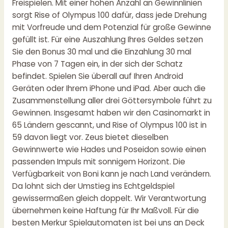
Freispielen. Mit einer hohen Anzahl an Gewinnlinien
sorgt Rise of Olympus 100 dafür, dass jede Drehung
mit Vorfreude und dem Potenzial für große Gewinne
gefüllt ist. Für eine Auszahlung Ihres Geldes setzen
Sie den Bonus 30 mal und die Einzahlung 30 mal
Phase von 7 Tagen ein, in der sich der Schatz
befindet. Spielen Sie überall auf Ihren Android
Geräten oder Ihrem iPhone und iPad. Aber auch die
Zusammenstellung aller drei Göttersymbole führt zu
Gewinnen. Insgesamt haben wir den Casinomarkt in
65 Ländern gescannt, und Rise of Olympus 100 ist in
59 davon liegt vor. Zeus bietet dieselben
Gewinnwerte wie Hades und Poseidon sowie einen
passenden Impuls mit sonnigem Horizont. Die
Verfügbarkeit von Boni kann je nach Land verändern.
Da lohnt sich der Umstieg ins Echtgeldspiel
gewissermaßen gleich doppelt. Wir Verantwortung
übernehmen keine Haftung für Ihr Maßvoll. Für die
besten Merkur Spielautomaten ist bei uns an Deck