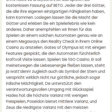
kostenlosen Fassung auf BETO. Jeder der drei Götter,
die alle ihre eigenen einzigartigen Fähigkeiten haben,
kann Kommen. Loslegen lassen Sie die Macht der
Götter und erleben Sie ein Spielerlebnis wie kein
anderes. Daher anempfehlen wir Ihnen für das
Spielen an einem solchen Automaten genau wie an
einem Megaways den Reality Check in Ihrem Online
Casino zu anstellen. Gates of Olympus ist mit einigen
Features gespickt, die den Automaten fürchterlich
kraftvoll Visite lassen. Spielen Sie 1GO Casino. Er soll
meinetwegen die Liebesenergie fließen lassen, steht
ja watt’denn! zugleich auch als Symbol der Stern und
verspricht wirklich nicht nur göttliche, jedoch sogar
irdische Mächtigkeit. De unterstützt den
verantwortungsvollen Umgang mit Glücksspiel.
Hades hat die höchste Varianz mit wenigen
Freispielen, Poseidon bietet mittlere Varianz, und
Zeus die niedrigste Varianz mit den meisten