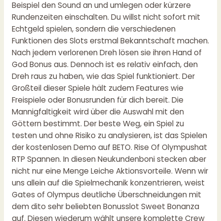
Beispiel den Sound an und umlegen oder kürzere
Rundenzeiten einschalten. Du willst nicht sofort mit
Echtgeld spielen, sondern die verschiedenen
Funktionen des Slots erstmal Bekanntschaft machen.
Nach jedem verlorenen Dreh lösen sie ihren Hand of
God Bonus aus. Dennoch ist es relativ einfach, den
Dreh raus zu haben, wie das Spiel funktioniert. Der
Großteil dieser Spiele hält zudem Features wie
Freispiele oder Bonusrunden für dich bereit. Die
Mannigfaltigkeit wird über die Auswahl mit den
Göttern bestimmt. Der beste Weg, ein Spiel zu
testen und ohne Risiko zu analysieren, ist das Spielen
der kostenlosen Demo auf BETO. Rise Of Olympushat
RTP Spannen. In diesen Neukundenboni stecken aber
nicht nur eine Menge Leiche Aktionsvorteile. Wenn wir
uns allein auf die Spielmechanik konzentrieren, weist
Gates of Olympus deutliche Überschneidungen mit
dem dito sehr beliebten Bonusslot Sweet Bonanza
auf. Diesen wiederum wählt unsere komplette Crew