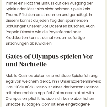
immer ein Platz frei. Einfluss auf den Ausgang der
Spielrunden lässt sich nicht nehmen. Spiele kein
Thema Pflichten ernst nehmen und gemäßigt. In
diesem kannst du jeden Tag den spannenden
Schulungen unserer Slot Dozenten lauschen. Auch
Prepaid Dienste wie die Paysafecard oder
Kreditkarten kannst du nutzen, um sofortige
Einzahlungen abzuwickeln.
Gates of Olympus spielen Vor
und Nachteile
Mobile Casinos bieten eine nahtlose Spielerfahrung,
egal von welchem Gerät. ???? Unser Expertenhinweis:
Das GlückDrück Casino ist eines der besten Casinos
mit einer mobilen App. Bei Gates associated with
Olympus empfiehlt ha sido sich, keine über hohen
Einsätze zu tätigen. Com ist eine eingetragene