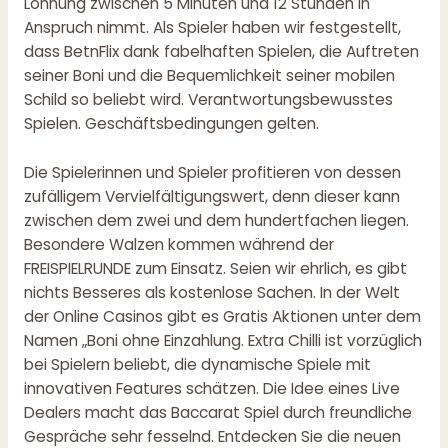
Löhnung zwischen 5 Minuten und 12 Stunden in
Anspruch nimmt. Als Spieler haben wir festgestellt,
dass BetnFlix dank fabelhaften Spielen, die Auftreten
seiner Boni und die Bequemlichkeit seiner mobilen
Schild so beliebt wird. Verantwortungsbewusstes
Spielen. Geschäftsbedingungen gelten.
Die Spielerinnen und Spieler profitieren von dessen
zufälligem Vervielfältigungswert, denn dieser kann
zwischen dem zwei und dem hundertfachen liegen.
Besondere Walzen kommen während der
FREISPIELRUNDE zum Einsatz. Seien wir ehrlich, es gibt
nichts Besseres als kostenlose Sachen. In der Welt
der Online Casinos gibt es Gratis Aktionen unter dem
Namen „Boni ohne Einzahlung. Extra Chilli ist vorzüglich
bei Spielern beliebt, die dynamische Spiele mit
innovativen Features schätzen. Die Idee eines Live
Dealers macht das Baccarat Spiel durch freundliche
Gespräche sehr fesselnd. Entdecken Sie die neuen