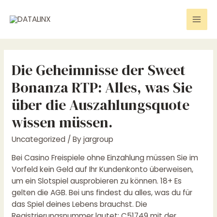
Skip
to
Mai
content
Men
Die Geheimnisse der Sweet
Bonanza RTP: Alles, was Sie
über die Auszahlungsquote
wissen müssen.
Uncategorized
/ By
jargroup
Bei Casino Freispiele ohne Einzahlung müssen Sie im
Vorfeld kein Geld auf Ihr Kundenkonto überweisen,
um ein Slotspiel ausprobieren zu können. 18+ Es
gelten die AGB. Bei uns findest du alles, was du für
das Spiel deines Lebens brauchst. Die
Registrierungsnummer lautet: C51749 mit der