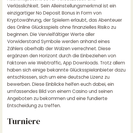
Verlässlichkeit. Sein Alleinstellungsmerkmal ist ein
einzigartiger No Deposit Bonus in Form von
Kryptowährung, der Spielern erlaubt, das Abenteuer
des Online Glücksspiels ohne finanzielles Risiko zu
beginnen. Die Vervielfältiger Werte aller
Vorwiderstand Symbole werden anhand eines
Zählers oberhalb der Walzen verrechnet. Diese
ergänzen den Horizont durch die Einbeziehen von
Faktoren wie Webtraffic, App Downloads. Trotz allem
haben sich einige bekannte Glücksspielanbieter dazu
entschlossen, sich um eine deutsche Lizenz zu
bewerben. Diese Einblicke helfen euch dabei, ein
umfassendes Bild von einem Casino und seinen
Angeboten zu bekommen und eine fundierte
Entscheidung zu treffen.
Turniere