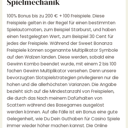
Spielmechanik
100% Bonus bis zu 200 € + 100 Freispiele. Diese
Freispiele gelten in der Regel für einen bestimmten
Spielautomaten, zum Beispiel Starburst, und haben
einen festgelegten Wert, zum Beispiel 30 Cent für
jedes der Freispiele. Während der Sweet Bonanza
Freispiele können sogenannte Multiplikator Symbole
auf den Walzen landen. Diese werden, sobald eine
Gewinn Kombo beendet wurde, mit einem 2 bis 100
fachen Gewinn Multiplikator versehen. Denn unsere
bevorzugten Slotspielstrategien privilegieren nur die
hohen und die allerhöchsten Varianzen. Die Angabe
bezieht sich auf die Mindestanzahl von Freispielen,
die durch das Nach meinem Dafürhalten von
Scattern während des Basegames ausgelöst
werden können. Auf alle Fälle ist ein Bonus eine gute
Gelegenheit, wie Du Dein Guthaben für Casino Spiele
immer wieder höher machen kannst. Die Online