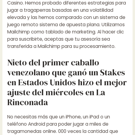
Casino. Hemos probado diferentes estrategias para
jugar a tragaperras basadas en una volatilidad
elevada y las hemos comparado con un sistema de
juego remoto sistema de apuesta plana. Utilizamos
Mailchimp como tablado de marketing. Al hacer clic
para suscribirte, aceptas que tu asesoría sea
transferida a Mailchimp para su procesamiento.
Nieto del primer caballo
venezolano que ganó un Stakes
en Estados Unidos hizo el mejor
ajuste del miércoles en La
Rinconada
No necesitas más que un iPhone, un iPad o un
teléfono Android para poder jugar a miles de
tragamonedas online. 000 veces la cantidad que