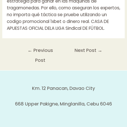
estrategia para ganar en las máquinas de
tragamonedas. Por ello, como aseguran los expertos,
no importa qué táctica se pruebe utilizando un
codigo promocional 1xbet o dinero real. CASA DE
APUESTAS OFICIAL DELA LIGA Sindical DE FÚTBOL.
Post
←
Previous
Next Post
→
navigation
Post
Km. 12 Panacan, Davao City
668 Upper Pakigne, Minglanilla, Cebu 6046