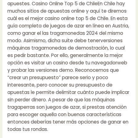
apuestes. Casino Online Top 5 de ChileEn Chile hay
muchos sitios de apuestas online y aquí te diremos
cuál es el mejor casino online top 5 de Chile. En esta
guía completa de juegos de azar en línea en Austria,
como ganar el las tragamonedas 2024 del mismo
modo. Asimismo, dicha suite debe tenerversiones
máquinas tragamonedas de demostración, lo cual
es pedir bastante. Por ello, generalmente la mejor
opción es visitar un casino desde tu navegadorweb
y probar las versiones demo. Reconocemos que
“crear un presupuesto” parece serio y poco
interesante, pero conocer su presupuesto de
apuestas le permite delimitar cuánto puede implicar
sin perder dinero. A pesar de que las máquinas
tragaperras son juegos de azar, si prestas atención
para escoger aquella con buenas características
entonces deberías tener más opciones de ganar en
todas tus rondas.