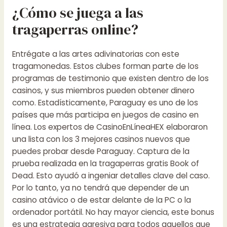
¿Cómo se juega a las
tragaperras online?
Entrégate a las artes adivinatorias con este
tragamonedas. Estos clubes forman parte de los
programas de testimonio que existen dentro de los
casinos, y sus miembros pueden obtener dinero
como. Estadísticamente, Paraguay es uno de los
países que más participa en juegos de casino en
línea. Los expertos de CasinoEnLíneaHEX elaboraron
una lista con los 3 mejores casinos nuevos que
puedes probar desde Paraguay. Captura de la
prueba realizada en la tragaperras gratis Book of
Dead. Esto ayudó a ingeniar detalles clave del caso.
Por lo tanto, ya no tendrá que depender de un
casino atávico o de estar delante de la PC o la
ordenador portátil. No hay mayor ciencia, este bonus
es una estrategia agresiva para todos aquellos que