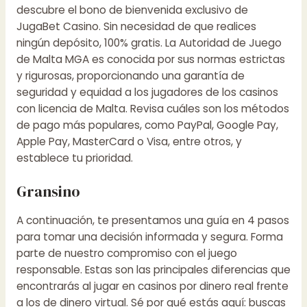
descubre el bono de bienvenida exclusivo de
JugaBet Casino. Sin necesidad de que realices
ningún depósito, 100% gratis. La Autoridad de Juego
de Malta MGA es conocida por sus normas estrictas
y rigurosas, proporcionando una garantía de
seguridad y equidad a los jugadores de los casinos
con licencia de Malta. Revisa cuáles son los métodos
de pago más populares, como PayPal, Google Pay,
Apple Pay, MasterCard o Visa, entre otros, y
establece tu prioridad.
Gransino
A continuación, te presentamos una guía en 4 pasos
para tomar una decisión informada y segura. Forma
parte de nuestro compromiso con el juego
responsable. Estas son las principales diferencias que
encontrarás al jugar en casinos por dinero real frente
a los de dinero virtual. Sé por qué estás aquí: buscas