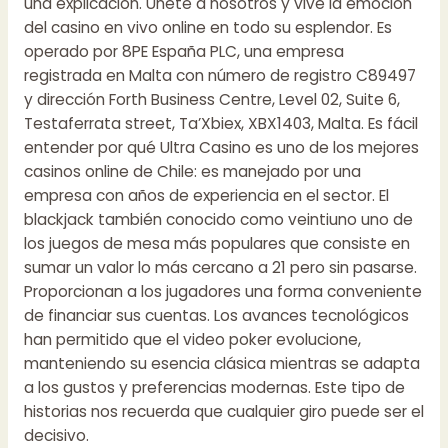
una explicación. Únete a nosotros y vive la emoción
del casino en vivo online en todo su esplendor. Es
operado por 8PE España PLC, una empresa
registrada en Malta con número de registro C89497
y dirección Forth Business Centre, Level 02, Suite 6,
Testaferrata street, Ta’Xbiex, XBX1403, Malta. Es fácil
entender por qué Ultra Casino es uno de los mejores
casinos online de Chile: es manejado por una
empresa con años de experiencia en el sector. El
blackjack también conocido como veintiuno uno de
los juegos de mesa más populares que consiste en
sumar un valor lo más cercano a 21 pero sin pasarse.
Proporcionan a los jugadores una forma conveniente
de financiar sus cuentas. Los avances tecnológicos
han permitido que el video poker evolucione,
manteniendo su esencia clásica mientras se adapta
a los gustos y preferencias modernas. Este tipo de
historias nos recuerda que cualquier giro puede ser el
decisivo.