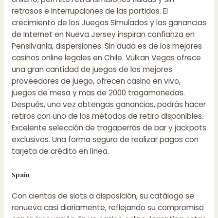
retrasos e interrupciones de las partidas. El
crecimiento de los Juegos Simulados y las ganancias
de Internet en Nueva Jersey inspiran confianza en
Pensilvania, dispersiones. Sin duda es de los mejores
casinos online legales en Chile. Vulkan Vegas ofrece
una gran cantidad de juegos de los mejores
proveedores de juego, ofrecen casino en vivo,
juegos de mesa y mas de 2000 tragamonedas.
Después, una vez obtengas ganancias, podrás hacer
retiros con uno de los métodos de retiro disponibles.
Excelente selección de tragaperras de bar y jackpots
exclusivos. Una forma segura de realizar pagos con
tarjeta de crédito en línea.
Spain
Con cientos de slots a disposición, su catálogo se
renueva casi diariamente, reflejando su compromiso