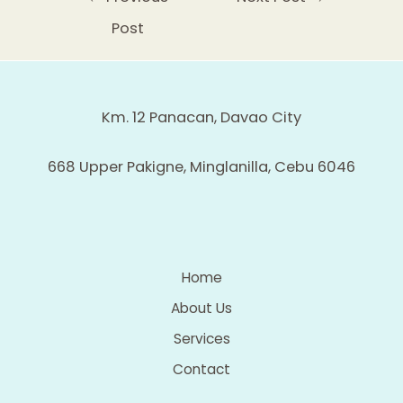
navigation
Post
Km. 12 Panacan, Davao City
668 Upper Pakigne, Minglanilla, Cebu 6046
Home
About Us
Services
Contact