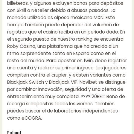
billeteras, y algunos excluyen bonos para depósitos
con Skrill o Neteller debido a abusos pasados. La
moneda utilizada es elpeso mexicano MXN. Este
tiempo también puede depender del volumen de
registros que el casino reciba en un periodo dado. En
el segundo puesto de nuestro ranking se encuentra
Roby Casino, una plataforma que ha crecido a un
ritmo sorprendente tanto en España como en el
resto del mundo. Para apostar en 1win, debe registrar
una cuenta y realizar su primer ingreso. Los jugadores
compiten contra el crupier, y existen variantes como
Blackjack Switch y Blackjack VIP. Novibet se distingue
por combinar innovación, seguridad y una oferta de
entretenimiento muy completa. ???? 20BET: Bono de
recarga si depositas todos los viernes. También
puedes buscar el de laboratorios independientes
como eCOGRA.
Poland