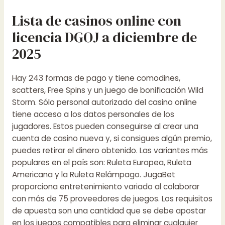
Lista de casinos online con
licencia DGOJ a diciembre de
2025
Hay 243 formas de pago y tiene comodines,
scatters, Free Spins y un juego de bonificación Wild
Storm. Sólo personal autorizado del casino online
tiene acceso a los datos personales de los
jugadores. Estos pueden conseguirse al crear una
cuenta de casino nueva y, si consigues algún premio,
puedes retirar el dinero obtenido. Las variantes más
populares en el país son: Ruleta Europea, Ruleta
Americana y la Ruleta Relámpago. JugaBet
proporciona entretenimiento variado al colaborar
con más de 75 proveedores de juegos. Los requisitos
de apuesta son una cantidad que se debe apostar
en los juegos compatibles para eliminar cualquier