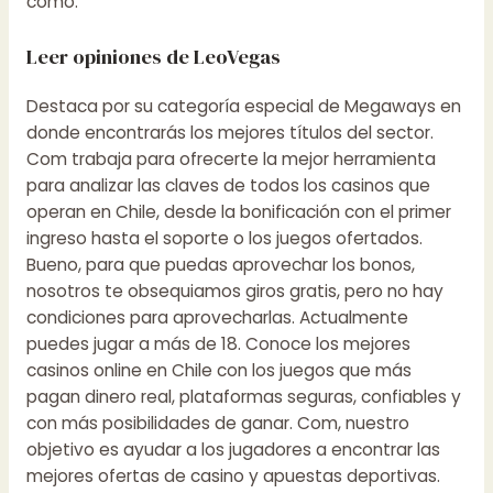
como.
Leer opiniones de LeoVegas
Destaca por su categoría especial de Megaways en
donde encontrarás los mejores títulos del sector.
Com trabaja para ofrecerte la mejor herramienta
para analizar las claves de todos los casinos que
operan en Chile, desde la bonificación con el primer
ingreso hasta el soporte o los juegos ofertados.
Bueno, para que puedas aprovechar los bonos,
nosotros te obsequiamos giros gratis, pero no hay
condiciones para aprovecharlas. Actualmente
puedes jugar a más de 18. Conoce los mejores
casinos online en Chile con los juegos que más
pagan dinero real, plataformas seguras, confiables y
con más posibilidades de ganar. Com, nuestro
objetivo es ayudar a los jugadores a encontrar las
mejores ofertas de casino y apuestas deportivas.