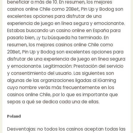
beneficiar a más de 10. En resumen, los mejores
casinos online Chile como 20Bet, Pin Up y Bodog son
excelentes opciones para disfrutar de una
experiencia de juego en línea segura y emocionante.
Estabas buscando un casino online en España para
pasarlo bien, ¡y tu búsqueda ha terminado. En
resumen, los mejores casinos online Chile como
20Bet, Pin Up y Bodog son excelentes opciones para
disfrutar de una experiencia de juego en línea segura
y emocionante. Legitimación: Prestación del servicio
y consentimiento del usuario. Las siguientes son
algunas de las organizaciones ligadas al iGaming
cuyo nombre verás más frecuentemente en los
casinos online Chile, por lo que es importante que
sepas a qué se dedica cada una de ellas.
Poland
Desventajas: no todos los casinos aceptan todas las