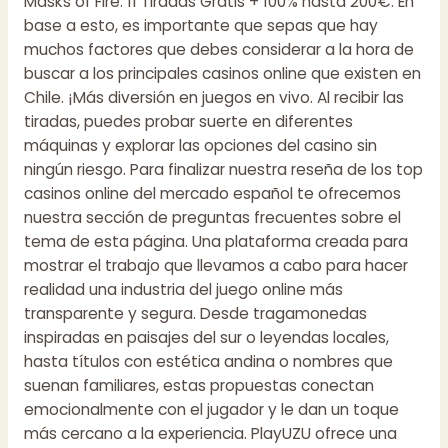
Masks of Fire. 11 Tiradas Gratis + 100% hasta 200€. En
base a esto, es importante que sepas que hay
muchos factores que debes considerar a la hora de
buscar a los principales casinos online que existen en
Chile. ¡Más diversión en juegos en vivo. Al recibir las
tiradas, puedes probar suerte en diferentes
máquinas y explorar las opciones del casino sin
ningún riesgo. Para finalizar nuestra reseña de los top
casinos online del mercado español te ofrecemos
nuestra sección de preguntas frecuentes sobre el
tema de esta página. Una plataforma creada para
mostrar el trabajo que llevamos a cabo para hacer
realidad una industria del juego online más
transparente y segura. Desde tragamonedas
inspiradas en paisajes del sur o leyendas locales,
hasta títulos con estética andina o nombres que
suenan familiares, estas propuestas conectan
emocionalmente con el jugador y le dan un toque
más cercano a la experiencia. PlayUZU ofrece una