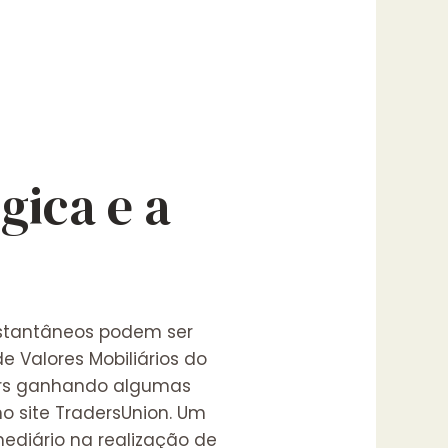
gica e a
nstantâneos podem ser
e Valores Mobiliários do
ers ganhando algumas
o site TradersUnion. Um
ediário na realização de