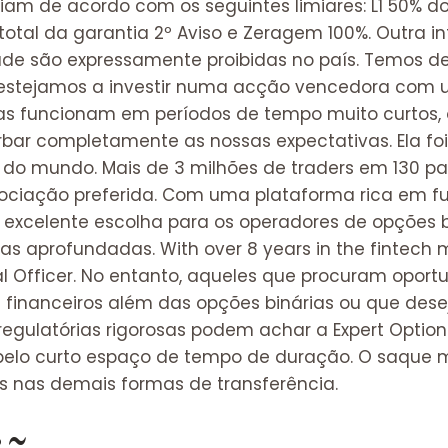
riam de acordo com os seguintes limiares: L1 50% 
 total da garantia 2º Aviso e Zeragem 100%. Outra 
ade são expressamente proibidas no país. Temos d
 estejamos a investir numa acção vencedora com 
ias funcionam em períodos de tempo muito curtos,
urbar completamente as nossas expectativas. Ela f
s do mundo. Mais de 3 milhões de traders em 130 
ciação preferida. Com uma plataforma rica em fu
a excelente escolha para os operadores de opções
as aprofundadas. With over 8 years in the fintech m
 Officer. No entanto, aqueles que procuram opor
financeiros além das opções binárias ou que des
 regulatórias rigorosas podem achar a Expert Opti
elo curto espaço de tempo de duração. O saque mí
ais nas demais formas de transferência.