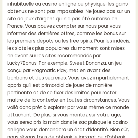
inhabituelle au casino en ligne ou physique, les gains
obtenus ne sont pas imposables. Ne jouez pas sur un
site de jeux d’argent qui n’a pas été autorisé en
France. Vous pouvez compter sur nous pour vous
informer des dernières offres, comme les bonus sur
les premiers dépôts ou les free spins. Pour les indécis,
les slots les plus populaires du moment sont mises
en avant sur les sites recommandés par
Lucky7Bonus. Par exemple, Sweet Bonanza, un jeu
conçu par Pragmatic Play, met en avant des
bonbons et des sucreries. Vous avez impartialement
appris qu’il est primordial de jouer de manière
pertinente et de se fixer des limites pour rester
maître de la contexte en toutes circonstances. Vous
voilà donc prêt à explorer par vous même ce monde
attachant. De plus, si vous mentez sur votre âge,
vous serez pris la main dans le sac puisque le casino
en ligne vous demandera un état d’identité. Bien sûr,
nous rêvons tous de obtenir le jackpot ou d’obtenir