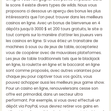
le score. Il existe divers types de wilds. Nous vous
proposons ci dessous un aperçu des bonus les plus
intéressants que l’on peut trouver dans les meilleurs
casinos en ligne. Avec un bonus de bienvenue en 4
dépôts jusqu’à 3000 $ et 200 tours gratuits, le site a
tout compris sur la manière d’attirer les joueurs vers
les casinos en ligne. Si vous étiez un transitaire de
machines à sous ou de jeux de table, accepteriez
vous de coopérer avec de mauvaises plateformes.
Les jeux de table traditionnels tels que le blackjack
en ligne, la roulette en ligne et le baccarat en ligne
sont comme proposés, avec autres variantes pour
chaque jeu pour captiver tous vos goûts, vous
pouvez achopper aussi les meilleurs jeux game show.
Pour un casino en ligne, renouvelersans cesse son
offre est primordial, dans un secteur ultra
performant. Par exemple, si vous avez effectué un
dépôt via PayPal, vous devrez retirer vos gains en