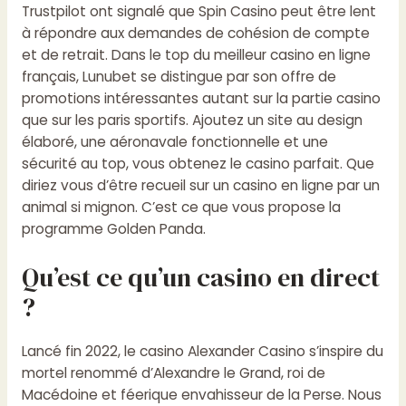
Trustpilot ont signalé que Spin Casino peut être lent
à répondre aux demandes de cohésion de compte
et de retrait. Dans le top du meilleur casino en ligne
français, Lunubet se distingue par son offre de
promotions intéressantes autant sur la partie casino
que sur les paris sportifs. Ajoutez un site au design
élaboré, une aéronavale fonctionnelle et une
sécurité au top, vous obtenez le casino parfait. Que
diriez vous d’être recueil sur un casino en ligne par un
animal si mignon. C’est ce que vous propose la
programme Golden Panda.
Qu’est ce qu’un casino en direct
?
Lancé fin 2022, le casino Alexander Casino s’inspire du
mortel renommé d’Alexandre le Grand, roi de
Macédoine et féerique envahisseur de la Perse. Nous