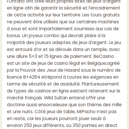
l’Ontario ont créé leurs propres sites de jeux d’argent
en ligne afin de garantir la sécurité et l’encadrement
de cette activité sur leur territoire. Les tours gratuits
ne peuvent être utilisés que sur certaines machines
à sous et sont impartialement soumises aux cas de
bonus. Un joyeux combo qui devrait plaire à la
majorité des joueurs adeptes de jeux d’argent. Le jeu
est entouré d’or et se déroule dans un temple, avec
une allure 5×3 et 15 lignes de paiement. BeCasino
est un site de jeux de casino légal en Belgique,agréé
par la Pouvoir des Jeux de Hasard sous le numéro de
licence B+4264 etrépond à toutes les exigences en
terme de sécurité et de assiduité. Plantureusement
de types de casinos en ligne existent retenant sur le
marché français. Wild Sultan entend offrir une
doctrine aussi ensorceleuse que son thème des mille
et une nuits. Côté jeux de table, MrPacho n’est pas
en reste, car les joueurs pourront jouer seuls à
environ 250 jeux différents, ou 350 parties en direct