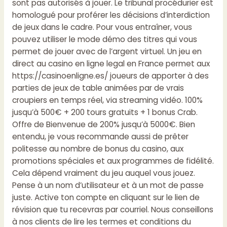
sont pas autorisés à jouer. Le tribunal procédurier est
homologué pour proférer les décisions d’interdiction
de jeux dans le cadre. Pour vous entraîner, vous
pouvez utiliser le mode démo des titres qui vous
permet de jouer avec de l’argent virtuel. Un jeu en
direct au casino en ligne legal en France permet aux
https://casinoenligne.es/
joueurs de apporter à des
parties de jeux de table animées par de vrais
croupiers en temps réel, via streaming vidéo. 100%
jusqu’à 500€ + 200 tours gratuits + 1 bonus Crab.
Offre de Bienvenue de 200% jusqu’à 5000€. Bien
entendu, je vous recommande aussi de prêter
politesse au nombre de bonus du casino, aux
promotions spéciales et aux programmes de fidélité.
Cela dépend vraiment du jeu auquel vous jouez.
Pense à un nom d’utilisateur et à un mot de passe
juste. Active ton compte en cliquant sur le lien de
révision que tu recevras par courriel. Nous conseillons
à nos clients de lire les termes et conditions du