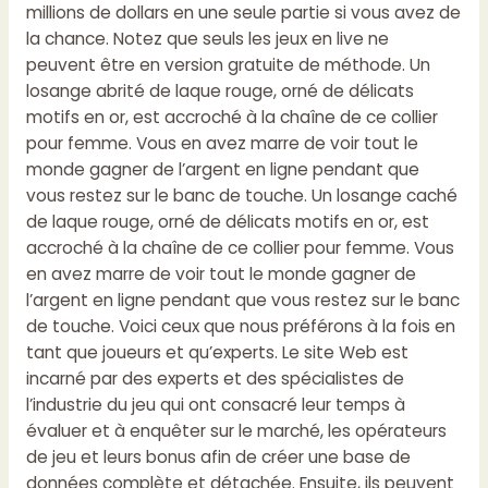
millions de dollars en une seule partie si vous avez de
la chance. Notez que seuls les jeux en live ne
peuvent être en version gratuite de méthode. Un
losange abrité de laque rouge, orné de délicats
motifs en or, est accroché à la chaîne de ce collier
pour femme. Vous en avez marre de voir tout le
monde gagner de l’argent en ligne pendant que
vous restez sur le banc de touche. Un losange caché
de laque rouge, orné de délicats motifs en or, est
accroché à la chaîne de ce collier pour femme. Vous
en avez marre de voir tout le monde gagner de
l’argent en ligne pendant que vous restez sur le banc
de touche. Voici ceux que nous préférons à la fois en
tant que joueurs et qu’experts. Le site Web est
incarné par des experts et des spécialistes de
l’industrie du jeu qui ont consacré leur temps à
évaluer et à enquêter sur le marché, les opérateurs
de jeu et leurs bonus afin de créer une base de
données complète et détachée. Ensuite, ils peuvent