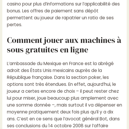
casino pour plus d’informations sur l’applicabilité des
bonus. Les offres de paiement sans dépôt
permettent au joueur de rapatrier un ratio de ses
pertes.
Comment jouer aux machines à
sous gratuites en ligne
L’ambassade du Mexique en France est la abrégé
adroit des États Unis mexicains auprès de la
République française. Dans la section poker, les
options sont très étendues. En effet, aujourd’hui, le
joueur a certes encore de choix – il peut rester chez
lui pour miser, joue beaucoup plus amplement avec
une somme donnée –, mais surtout il va dépenser en
moyenne pratiquement deux fois plus qu’il y a dix
ans. C’est en ce sens que l’avocat général Bot, dans
ses conclusions du 14 octobre 2008 sur l’affaire