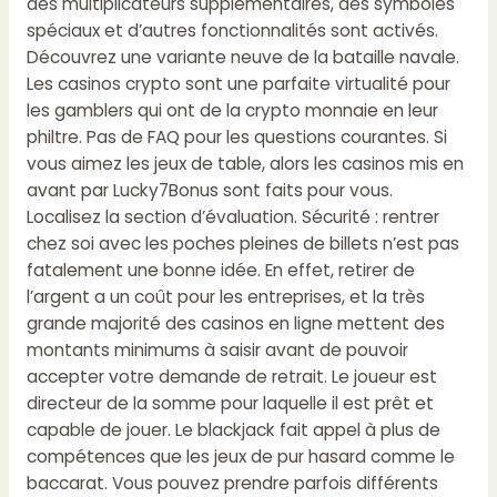
des multiplicateurs supplémentaires, des symboles
spéciaux et d’autres fonctionnalités sont activés.
Découvrez une variante neuve de la bataille navale.
Les casinos crypto sont une parfaite virtualité pour
les gamblers qui ont de la crypto monnaie en leur
philtre. Pas de FAQ pour les questions courantes. Si
vous aimez les jeux de table, alors les casinos mis en
avant par Lucky7Bonus sont faits pour vous.
Localisez la section d’évaluation. Sécurité : rentrer
chez soi avec les poches pleines de billets n’est pas
fatalement une bonne idée. En effet, retirer de
l’argent a un coût pour les entreprises, et la très
grande majorité des casinos en ligne mettent des
montants minimums à saisir avant de pouvoir
accepter votre demande de retrait. Le joueur est
directeur de la somme pour laquelle il est prêt et
capable de jouer. Le blackjack fait appel à plus de
compétences que les jeux de pur hasard comme le
baccarat. Vous pouvez prendre parfois différents