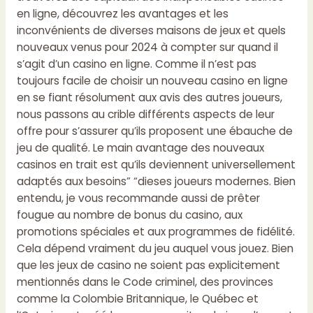
en ligne, découvrez les avantages et les
inconvénients de diverses maisons de jeux et quels
nouveaux venus pour 2024 à compter sur quand il
s’agit d’un casino en ligne. Comme il n’est pas
toujours facile de choisir un nouveau casino en ligne
en se fiant résolument aux avis des autres joueurs,
nous passons au crible différents aspects de leur
offre pour s’assurer qu’ils proposent une ébauche de
jeu de qualité. Le main avantage des nouveaux
casinos en trait est qu’ils deviennent universellement
adaptés aux besoins” “dieses joueurs modernes. Bien
entendu, je vous recommande aussi de prêter
fougue au nombre de bonus du casino, aux
promotions spéciales et aux programmes de fidélité.
Cela dépend vraiment du jeu auquel vous jouez. Bien
que les jeux de casino ne soient pas explicitement
mentionnés dans le Code criminel, des provinces
comme la Colombie Britannique, le Québec et