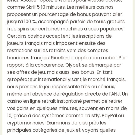
comme Skrill 5 10 minutes. Les meilleurs casinos
proposent un pourcentage de bonus pouvant aller
jusqu’à 100 %, accompagné parfois de tours gratuits
free spins sur certaines machines à sous populaires.
Certains casinos acceptent les inscriptions de
joueurs français mais imposent ensuite des
restrictions sur les retraits vers des comptes
bancaires français. Excellente application mobile. Par
rapport à la concurrence, Olybet se démarque par
ses offres de jeu, mais aussi ses bonus. En tant
qu’opérateur international visant le marché français,
nous prenons le jeu responsable très au sérieux,
même en l’absence de régulation directe de l’ANJ. Un
casino en ligne retrait instantané permet de retirer
vos gains en quelques minutes, souvent en moins de
10, grâce à des systèmes comme Trustly, PayPal ou
cryptomonnaies. Examinons de plus près les
principales catégories de jeux et voyons quelles