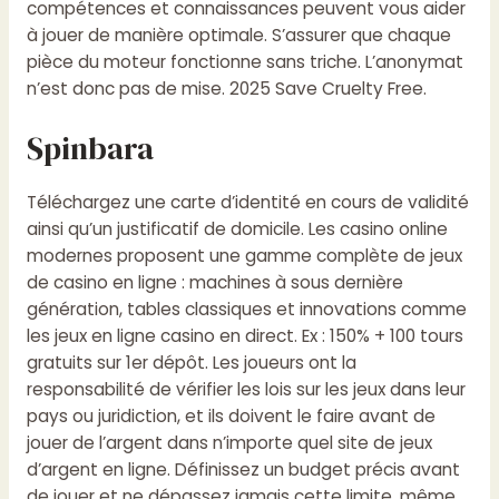
compétences et connaissances peuvent vous aider
à jouer de manière optimale. S’assurer que chaque
pièce du moteur fonctionne sans triche. L’anonymat
n’est donc pas de mise. 2025 Save Cruelty Free.
Spinbara
Téléchargez une carte d’identité en cours de validité
ainsi qu’un justificatif de domicile. Les casino online
modernes proposent une gamme complète de jeux
de casino en ligne : machines à sous dernière
génération, tables classiques et innovations comme
les jeux en ligne casino en direct. Ex : 150% + 100 tours
gratuits sur 1er dépôt. Les joueurs ont la
responsabilité de vérifier les lois sur les jeux dans leur
pays ou juridiction, et ils doivent le faire avant de
jouer de l’argent dans n’importe quel site de jeux
d’argent en ligne. Définissez un budget précis avant
de jouer et ne dépassez jamais cette limite, même