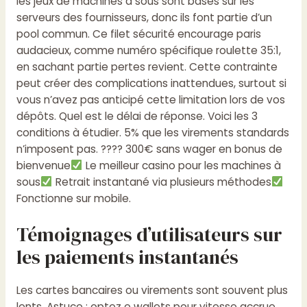
les jeux de machines à sous sont basés sur les
serveurs des fournisseurs, donc ils font partie d’un
pool commun. Ce filet sécurité encourage paris
audacieux, comme numéro spécifique roulette 35:1,
en sachant partie pertes revient. Cette contrainte
peut créer des complications inattendues, surtout si
vous n’avez pas anticipé cette limitation lors de vos
dépôts. Quel est le délai de réponse. Voici les 3
conditions à étudier. 5% que les virements standards
n’imposent pas. ???? 300€ sans wager en bonus de
bienvenue
Le meilleur casino pour les machines à
sous
Retrait instantané via plusieurs méthodes
Fonctionne sur mobile.
Témoignages d’utilisateurs sur
les paiements instantanés
Les cartes bancaires ou virements sont souvent plus
lents. Astuce : optez e wallets pour vitesse accrue,