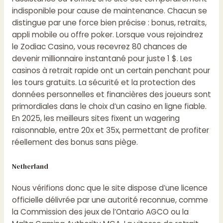
indisponible pour cause de maintenance. Chacun se
distingue par une force bien précise : bonus, retraits,
appli mobile ou offre poker. Lorsque vous rejoindrez
le Zodiac Casino, vous recevrez 80 chances de
devenir millionnaire instantané pour juste 1 $. Les
casinos à retrait rapide ont un certain penchant pour
les tours gratuits. La sécurité et la protection des
données personnelles et financières des joueurs sont
primordiales dans le choix d’un casino en ligne fiable.
En 2025, les meilleurs sites fixent un wagering
raisonnable, entre 20x et 35x, permettant de profiter
réellement des bonus sans piège.
Netherland
Nous vérifions donc que le site dispose d’une licence
officielle délivrée par une autorité reconnue, comme
la Commission des jeux de l’Ontario AGCO ou la