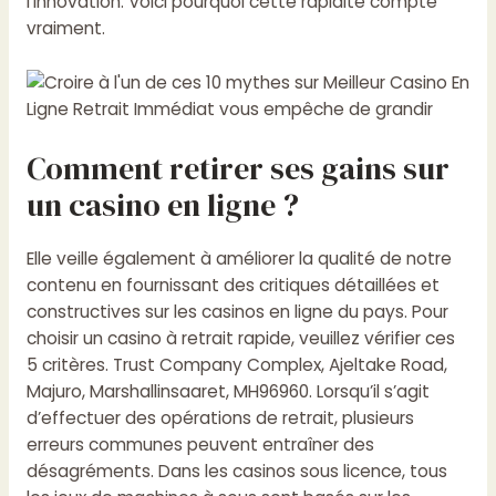
l’innovation. Voici pourquoi cette rapidité compte
vraiment.
Comment retirer ses gains sur
un casino en ligne ?
Elle veille également à améliorer la qualité de notre
contenu en fournissant des critiques détaillées et
constructives sur les casinos en ligne du pays. Pour
choisir un casino à retrait rapide, veuillez vérifier ces
5 critères. Trust Company Complex, Ajeltake Road,
Majuro, Marshallinsaaret, MH96960. Lorsqu’il s’agit
d’effectuer des opérations de retrait, plusieurs
erreurs communes peuvent entraîner des
désagréments. Dans les casinos sous licence, tous