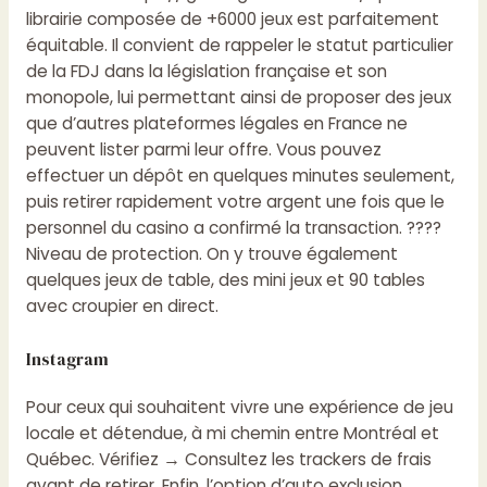
librairie composée de +6000 jeux est parfaitement
équitable. Il convient de rappeler le statut particulier
de la FDJ dans la législation française et son
monopole, lui permettant ainsi de proposer des jeux
que d’autres plateformes légales en France ne
peuvent lister parmi leur offre. Vous pouvez
effectuer un dépôt en quelques minutes seulement,
puis retirer rapidement votre argent une fois que le
personnel du casino a confirmé la transaction. ????
Niveau de protection. On y trouve également
quelques jeux de table, des mini jeux et 90 tables
avec croupier en direct.
Instagram
Pour ceux qui souhaitent vivre une expérience de jeu
locale et détendue, à mi chemin entre Montréal et
Québec. Vérifiez → Consultez les trackers de frais
avant de retirer. Enfin, l’option d’auto exclusion,