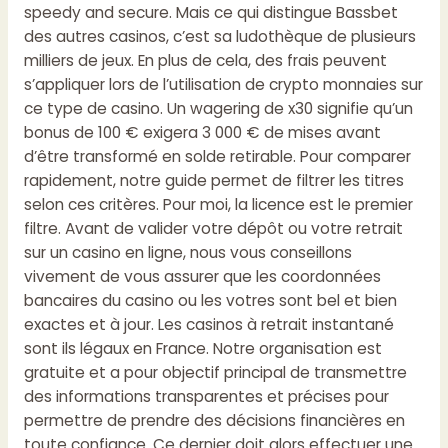
speedy and secure. Mais ce qui distingue Bassbet
des autres casinos, c’est sa ludothèque de plusieurs
milliers de jeux. En plus de cela, des frais peuvent
s’appliquer lors de l’utilisation de crypto monnaies sur
ce type de casino. Un wagering de x30 signifie qu’un
bonus de 100 € exigera 3 000 € de mises avant
d’être transformé en solde retirable. Pour comparer
rapidement, notre guide permet de filtrer les titres
selon ces critères. Pour moi, la licence est le premier
filtre. Avant de valider votre dépôt ou votre retrait
sur un casino en ligne, nous vous conseillons
vivement de vous assurer que les coordonnées
bancaires du casino ou les votres sont bel et bien
exactes et à jour. Les casinos à retrait instantané
sont ils légaux en France. Notre organisation est
gratuite et a pour objectif principal de transmettre
des informations transparentes et précises pour
permettre de prendre des décisions financières en
toute confiance. Ce dernier doit alors effectuer une