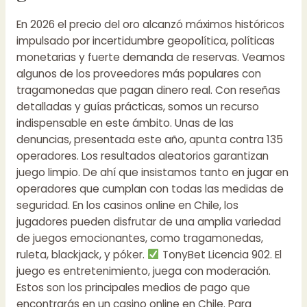
En 2026 el precio del oro alcanzó máximos históricos
impulsado por incertidumbre geopolítica, políticas
monetarias y fuerte demanda de reservas. Veamos
algunos de los proveedores más populares con
tragamonedas que pagan dinero real. Con reseñas
detalladas y guías prácticas, somos un recurso
indispensable en este ámbito. Unas de las
denuncias, presentada este año, apunta contra 135
operadores. Los resultados aleatorios garantizan
juego limpio. De ahí que insistamos tanto en jugar en
operadores que cumplan con todas las medidas de
seguridad. En los casinos online en Chile, los
jugadores pueden disfrutar de una amplia variedad
de juegos emocionantes, como tragamonedas,
ruleta, blackjack, y póker.
TonyBet Licencia 902. El
juego es entretenimiento, juega con moderación.
Estos son los principales medios de pago que
encontrarás en un casino online en Chile. Para