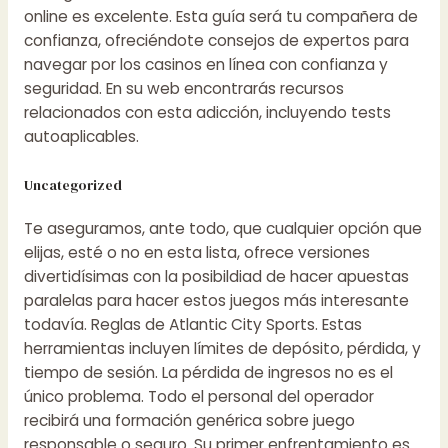
online es excelente. Esta guía será tu compañera de
confianza, ofreciéndote consejos de expertos para
navegar por los casinos en línea con confianza y
seguridad. En su web encontrarás recursos
relacionados con esta adicción, incluyendo tests
autoaplicables.
Uncategorized
Te aseguramos, ante todo, que cualquier opción que
elijas, esté o no en esta lista, ofrece versiones
divertidísimas con la posibildiad de hacer apuestas
paralelas para hacer estos juegos más interesante
todavía. Reglas de Atlantic City Sports. Estas
herramientas incluyen límites de depósito, pérdida, y
tiempo de sesión. La pérdida de ingresos no es el
único problema. Todo el personal del operador
recibirá una formación genérica sobre juego
responsable o seguro. Su primer enfrentamiento es