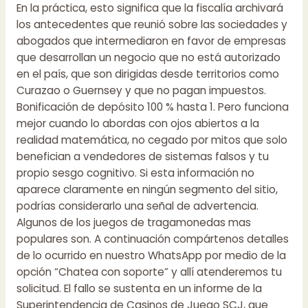
En la práctica, esto significa que la fiscalía archivará
los antecedentes que reunió sobre las sociedades y
abogados que intermediaron en favor de empresas
que desarrollan un negocio que no está autorizado
en el país, que son dirigidas desde territorios como
Curazao o Guernsey y que no pagan impuestos.
Bonificación de depósito 100 % hasta 1. Pero funciona
mejor cuando lo abordas con ojos abiertos a la
realidad matemática, no cegado por mitos que solo
benefician a vendedores de sistemas falsos y tu
propio sesgo cognitivo. Si esta información no
aparece claramente en ningún segmento del sitio,
podrías considerarlo una señal de advertencia.
Algunos de los juegos de tragamonedas mas
populares son. A continuación compártenos detalles
de lo ocurrido en nuestro WhatsApp por medio de la
opción “Chatea con soporte” y allí atenderemos tu
solicitud. El fallo se sustenta en un informe de la
Superintendencia de Casinos de Juego SCJ, que