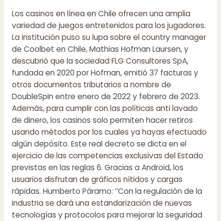
Los casinos en línea en Chile ofrecen una amplia
variedad de juegos entretenidos para los jugadores.
La institución puso su lupa sobre el country manager
de Coolbet en Chile, Mathias Hofman Laursen, y
descubrió que la sociedad FLG Consultores SpA,
fundada en 2020 por Hofman, emitió 37 facturas y
otros documentos tributarios a nombre de
DoubleSpin entre enero de 2022 y febrero de 2023.
Además, para cumplir con las políticas anti lavado
de dinero, los casinos solo permiten hacer retiros
usando métodos por los cuales ya hayas efectuado
algún depósito. Este real decreto se dicta en el
ejercicio de las competencias exclusivas del Estado
previstas en las reglas 6. Gracias a Android, los
usuarios disfrutan de gráficos nítidos y cargas
rápidas. Humberto Páramo: “Con la regulación de la
industria se dará una estandarización de nuevas
tecnologías y protocolos para mejorar la seguridad