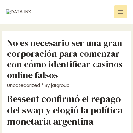
Skip
to
Mai
content
Men
No es necesario ser una gran
corporación para comenzar
con cómo identificar casinos
online falsos
Uncategorized
/ By
jargroup
Bessent confirmó el repago
del swap y elogió la política
monetaria argentina