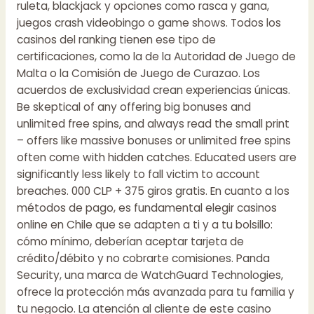
ruleta, blackjack y opciones como rasca y gana,
juegos crash videobingo o game shows. Todos los
casinos del ranking tienen ese tipo de
certificaciones, como la de la Autoridad de Juego de
Malta o la Comisión de Juego de Curazao. Los
acuerdos de exclusividad crean experiencias únicas.
Be skeptical of any offering big bonuses and
unlimited free spins, and always read the small print
– offers like massive bonuses or unlimited free spins
often come with hidden catches. Educated users are
significantly less likely to fall victim to account
breaches. 000 CLP + 375 giros gratis. En cuanto a los
métodos de pago, es fundamental elegir casinos
online en Chile que se adapten a ti y a tu bolsillo:
cómo mínimo, deberían aceptar tarjeta de
crédito/débito y no cobrarte comisiones. Panda
Security, una marca de WatchGuard Technologies,
ofrece la protección más avanzada para tu familia y
tu negocio. La atención al cliente de este casino