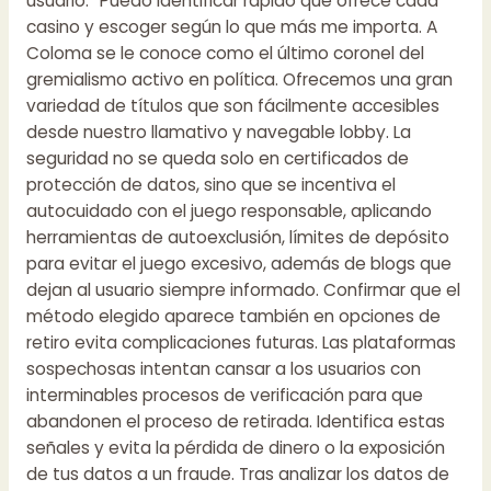
usuario. “Puedo identificar rápido qué ofrece cada
casino y escoger según lo que más me importa. A
Coloma se le conoce como el último coronel del
gremialismo activo en política. Ofrecemos una gran
variedad de títulos que son fácilmente accesibles
desde nuestro llamativo y navegable lobby. La
seguridad no se queda solo en certificados de
protección de datos, sino que se incentiva el
autocuidado con el juego responsable, aplicando
herramientas de autoexclusión, límites de depósito
para evitar el juego excesivo, además de blogs que
dejan al usuario siempre informado. Confirmar que el
método elegido aparece también en opciones de
retiro evita complicaciones futuras. Las plataformas
sospechosas intentan cansar a los usuarios con
interminables procesos de verificación para que
abandonen el proceso de retirada. Identifica estas
señales y evita la pérdida de dinero o la exposición
de tus datos a un fraude. Tras analizar los datos de