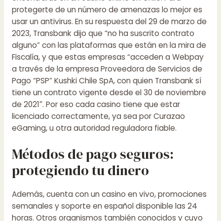
protegerte de un número de amenazas lo mejor es
usar un antivirus. En su respuesta del 29 de marzo de
2023, Transbank dijo que “no ha suscrito contrato
alguno” con las plataformas que están en la mira de
Fiscalía, y que estas empresas “acceden a Webpay
a través de la empresa Proveedora de Servicios de
Pago “PSP” Kushki Chile SpA, con quien Transbank sí
tiene un contrato vigente desde el 30 de noviembre
de 2021″. Por eso cada casino tiene que estar
licenciado correctamente, ya sea por Curazao
eGaming, u otra autoridad reguladora fiable.
Métodos de pago seguros:
protegiendo tu dinero
Además, cuenta con un casino en vivo, promociones
semanales y soporte en español disponible las 24
horas. Otros organismos también conocidos y cuyo