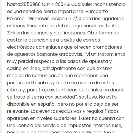
hasta:2856980 CLP + 200 FS. Cualquier inconsistencia
es una señal de alerta importante. Humberto
Páramo: “Granawin recibe un 7/10 para los jugadores
chilenos. Encuentra el detalle ingresando en tu App
Zinli en los banners y notificaciones. Otra forma de
captar la atención es a través de correos
electrónicos con enlaces que ofrecen promociones
de apuestas bastante atractivas. “Vi un tratamiento
muy parcial respecto a las casas de apuesta y
casino en línea, principalmente con que existen
medios de comunicación que mantienen una
postura editorial muy fuerte en contra de estos
rubros y, por otro, existen líneas editoriales en donde
se trata el tema con suavidad”, sostuvo. No está
disponible en español, pero no por ello deja de ser
relevante. Los eventos exclusivos y regalos físicos
aparecen en niveles superiores. 1XBet no cuenta con
una licencia del servicio de impuestos internos ruso,
por lo que en todo momento “su actividad fue y