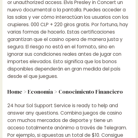
or unauthorized access. Elvis Presley in Concert un
nuevo documental a la pantalla. Puedes acceder a
las salas y ver cómo interactúan los usuarios con los
crupieres. 000 CLP + 220 giros gratis. Por fortuna, hay
varias formas de hacerlo. Estas certificaciones
garantizan que el casino opera de manera justa y
segura. El riesgo no está en el formato, sino en
ignorar sus condiciones reales antes de jugar con
importes elevados. Esto significa que los bonos
disponibles dependerán en gran medida del país
desde el que juegues.
Home > Economía > Conocimiento Financiero
24 hour Sol Support Service is ready to help and
answer any questions. Combina juegos de casino
con muchos mercados de deporte y tiene un
acceso totalmente anónimo a través de Telegram.
Por ejemplo, si apuestas un total de $10. Consigue