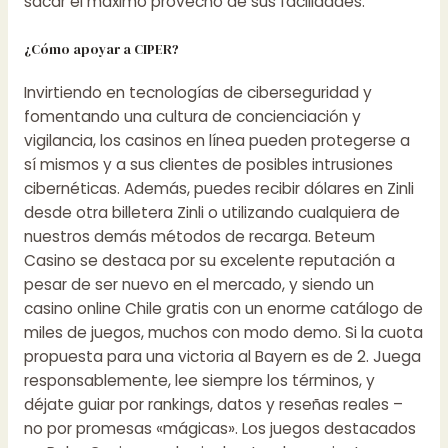
sacar el máximo provecho de sus facilidades.
¿Cómo apoyar a CIPER?
Invirtiendo en tecnologías de ciberseguridad y
fomentando una cultura de concienciación y
vigilancia, los casinos en línea pueden protegerse a
sí mismos y a sus clientes de posibles intrusiones
cibernéticas. Además, puedes recibir dólares en Zinli
desde otra billetera Zinli o utilizando cualquiera de
nuestros demás métodos de recarga. Beteum
Casino se destaca por su excelente reputación a
pesar de ser nuevo en el mercado, y siendo un
casino online Chile gratis con un enorme catálogo de
miles de juegos, muchos con modo demo. Si la cuota
propuesta para una victoria al Bayern es de 2. Juega
responsablemente, lee siempre los términos, y
déjate guiar por rankings, datos y reseñas reales –
no por promesas «mágicas». Los juegos destacados