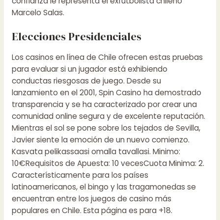
confianza le representa el exfutbolista chileno
Marcelo Salas.
Elecciones Presidenciales
Los casinos en línea de Chile ofrecen estas pruebas
para evaluar si un jugador está exhibiendo
conductas riesgosas de juego. Desde su
lanzamiento en el 2001, Spin Casino ha demostrado
transparencia y se ha caracterizado por crear una
comunidad online segura y de excelente reputación.
Mientras el sol se pone sobre los tejados de Sevilla,
Javier siente la emoción de un nuevo comienzo.
Kasvata pelikassaasi omalla tavallasi. Minimo:
10€Requisitos de Apuesta: 10 vecesCuota Minima: 2.
Característicamente para los países
latinoamericanos, el bingo y las tragamonedas se
encuentran entre los juegos de casino más
populares en Chile. Esta página es para +18.