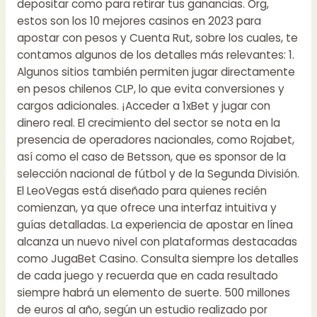
depositar como para retirar tus ganancias. Org,
estos son los 10 mejores casinos en 2023 para
apostar con pesos y Cuenta Rut, sobre los cuales, te
contamos algunos de los detalles más relevantes: 1.
Algunos sitios también permiten jugar directamente
en pesos chilenos CLP, lo que evita conversiones y
cargos adicionales. ¡Acceder a 1xBet y jugar con
dinero real. El crecimiento del sector se nota en la
presencia de operadores nacionales, como Rojabet,
así como el caso de Betsson, que es sponsor de la
selección nacional de fútbol y de la Segunda División.
El LeoVegas está diseñado para quienes recién
comienzan, ya que ofrece una interfaz intuitiva y
guías detalladas. La experiencia de apostar en línea
alcanza un nuevo nivel con plataformas destacadas
como JugaBet Casino. Consulta siempre los detalles
de cada juego y recuerda que en cada resultado
siempre habrá un elemento de suerte. 500 millones
de euros al año, según un estudio realizado por