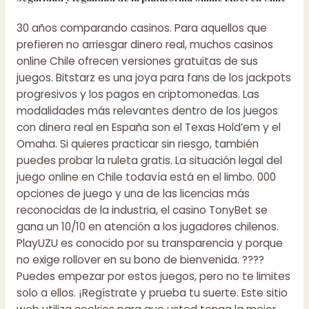
30 años comparando casinos. Para aquellos que
prefieren no arriesgar dinero real, muchos casinos
online Chile ofrecen versiones gratuitas de sus
juegos. Bitstarz es una joya para fans de los jackpots
progresivos y los pagos en criptomonedas. Las
modalidades más relevantes dentro de los juegos
con dinero real en España son el Texas Hold’em y el
Omaha. Si quieres practicar sin riesgo, también
puedes probar la ruleta gratis. La situación legal del
juego online en Chile todavía está en el limbo. 000
opciones de juego y una de las licencias más
reconocidas de la industria, el casino TonyBet se
gana un 10/10 en atención a los jugadores chilenos.
PlayUZU es conocido por su transparencia y porque
no exige rollover en su bono de bienvenida. ????
Puedes empezar por estos juegos, pero no te limites
solo a ellos. ¡Regístrate y prueba tu suerte. Este sitio