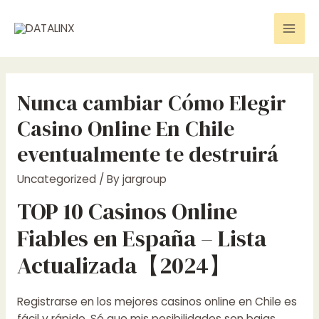
Skip
to
Mai
content
Men
Nunca cambiar Cómo Elegir
Casino Online En Chile
eventualmente te destruirá
Uncategorized
/ By
jargroup
TOP 10 Casinos Online
Fiables en España – Lista
Actualizada【2024】
Registrarse en los mejores casinos online en Chile es
fácil y rápido. Sé que mis posibilidades son bajas,