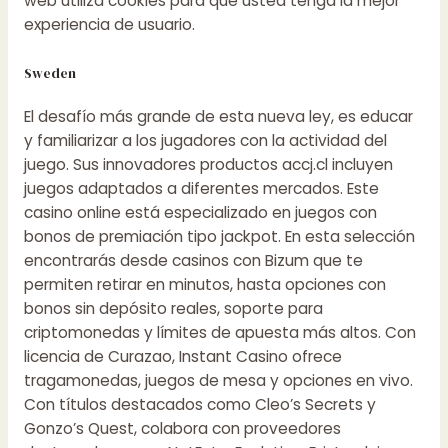
web utiliza cookies para que usted tenga la mejor
experiencia de usuario.
Sweden
El desafío más grande de esta nueva ley, es educar
y familiarizar a los jugadores con la actividad del
juego. Sus innovadores productos
accj.cl
incluyen
juegos adaptados a diferentes mercados. Este
casino online está especializado en juegos con
bonos de premiación tipo jackpot. En esta selección
encontrarás desde casinos con Bizum que te
permiten retirar en minutos, hasta opciones con
bonos sin depósito reales, soporte para
criptomonedas y límites de apuesta más altos. Con
licencia de Curazao, Instant Casino ofrece
tragamonedas, juegos de mesa y opciones en vivo.
Con títulos destacados como Cleo’s Secrets y
Gonzo’s Quest, colabora con proveedores