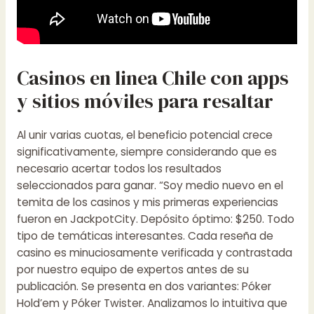
Casinos en linea Chile con apps
y sitios móviles para resaltar
Al unir varias cuotas, el beneficio potencial crece
significativamente, siempre considerando que es
necesario acertar todos los resultados
seleccionados para ganar. “Soy medio nuevo en el
temita de los casinos y mis primeras experiencias
fueron en JackpotCity. Depósito óptimo: $250. Todo
tipo de temáticas interesantes. Cada reseña de
casino es minuciosamente verificada y contrastada
por nuestro equipo de expertos antes de su
publicación. Se presenta en dos variantes: Póker
Hold’em y Póker Twister. Analizamos lo intuitiva que