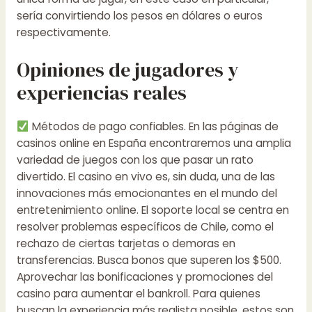
sería convirtiendo los pesos en dólares o euros
respectivamente.
Opiniones de jugadores y
experiencias reales
Métodos de pago confiables. En las páginas de
casinos online en España encontraremos una amplia
variedad de juegos con los que pasar un rato
divertido. El casino en vivo es, sin duda, una de las
innovaciones más emocionantes en el mundo del
entretenimiento online. El soporte local se centra en
resolver problemas específicos de Chile, como el
rechazo de ciertas tarjetas o demoras en
transferencias. Busca bonos que superen los $500.
Aprovechar las bonificaciones y promociones del
casino para aumentar el bankroll. Para quienes
buscan la experiencia más realista posible, estos son