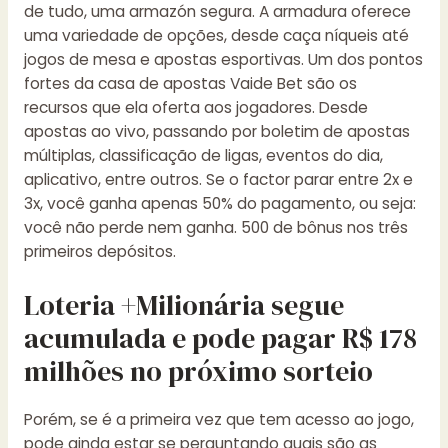
de tudo, uma armazón segura. A armadura oferece
uma variedade de opções, desde caça níqueis até
jogos de mesa e apostas esportivas. Um dos pontos
fortes da casa de apostas Vaide Bet são os
recursos que ela oferta aos jogadores. Desde
apostas ao vivo, passando por boletim de apostas
múltiplas, classificação de ligas, eventos do dia,
aplicativo, entre outros. Se o factor parar entre 2x e
3x, você ganha apenas 50% do pagamento, ou seja:
você não perde nem ganha. 500 de bônus nos três
primeiros depósitos.
Loteria +Milionária segue
acumulada e pode pagar R$ 178
milhões no próximo sorteio
Porém, se é a primeira vez que tem acesso ao jogo,
pode ainda estar se perguntando quais são as