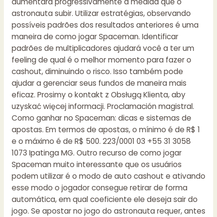
aumentará progressivamente à medida que o
astronauta subir. Utilizar estratégias, observando
possíveis padrões dos resultados anteriores é uma
maneira de como jogar Spaceman. Identificar
padrões de multiplicadores ajudará você a ter um
feeling de qual é o melhor momento para fazer o
cashout, diminuindo o risco. Isso também pode
ajudar a gerenciar seus fundos de maneira mais
eficaz. Prosimy o kontakt z Obsługą Klienta, aby
uzyskać więcej informacji. Proclamación magistral.
Como ganhar no Spaceman: dicas e sistemas de
apostas. Em termos de apostas, o mínimo é de R$ 1
e o máximo é de R$ 500. 223/0001 03 +55 31 3058
1073 Ipatinga MG. Outro recurso de como jogar
Spaceman muito interessante que os usuários
podem utilizar é o modo de auto cashout e ativando
esse modo o jogador consegue retirar de forma
automática, em qual coeficiente ele deseja sair do
jogo. Se apostar no jogo do astronauta requer, antes