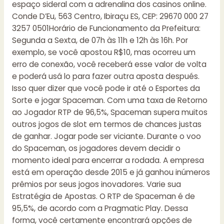
espaço sideral com a adrenalina dos casinos online.
Conde D’Eu, 563 Centro, Ibiraçu ES, CEP: 29670 000 27
3257 0501Horário de Funcionamento da Prefeitura:
Segunda a Sexta, de 07h às 11h e 12h às 16h. Por
exemplo, se você apostou R$10, mas ocorreu um
erro de conexão, você receberá esse valor de volta
e poderá usá lo para fazer outra aposta después.
Isso quer dizer que você pode ir até o Esportes da
Sorte e jogar Spaceman. Com uma taxa de Retorno
ao Jogador RTP de 96,5%, Spaceman supera muitos
outros jogos de slot em termos de chances justas
de ganhar. Jogar pode ser viciante. Durante o voo
do Spaceman, os jogadores devem decidir o
momento ideal para encerrar a rodada. A empresa
está em operação desde 2015 e já ganhou inúmeros
prêmios por seus jogos inovadores. Varie sua
Estratégia de Apostas. O RTP de Spaceman é de
95,5%, de acordo com a Pragmatic Play. Dessa
forma, você certamente encontrará opções de