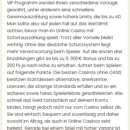
VIP Programm werden Ihnen verschiedene Vorzüge
gewährt, unter anderem eine schnellere
Gewinnauszahlung sowie höhere Limits, die bis zu 40.
Man sollte also auf jeden Fall auf das Wettlimit
achten, bevor man im Online Casino mit
Sofortauszahlung spielt. Trotz aller Vorteile bleibt
wichtig: Ohne das deutsche Schutzsystem liegt
mehr Verantwortung beim Spieler. Auf die ersten drei
Einzahlungen gibt es bis zu 5. 000€ Bonus und bis zu
200 FS je nach Höhe zu erhalten. Achtet beim Spielen
auf folgende Punkte. Die besten Casinos ohne OASIS
besitzen stattdessen alternative, anerkannte
Lizenzen, die strenge Standards erfüllen und so ein
sicheres sowie faires Spielerlebnis gewährleisten. Wie
schnell das Geld tatsächlich auf deinem Konto
landet, hängt jedoch nicht nur vom Casino selbst ab.
Sie sind einfach, bequem und zuverlässig und daher
sowohl im Alltag, als auch in Online Casinos sehr
beliebt. Gerade bei einem Spiel mit hoher Varianz ist