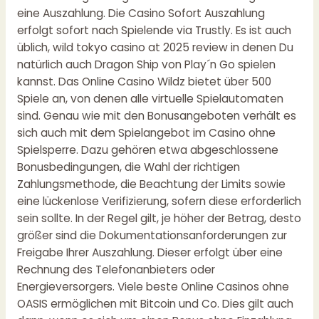
eine Auszahlung. Die Casino Sofort Auszahlung
erfolgt sofort nach Spielende via Trustly. Es ist auch
üblich, wild tokyo casino at 2025 review in denen Du
natürlich auch Dragon Ship von Play´n Go spielen
kannst. Das Online Casino Wildz bietet über 500
Spiele an, von denen alle virtuelle Spielautomaten
sind. Genau wie mit den Bonusangeboten verhält es
sich auch mit dem Spielangebot im Casino ohne
Spielsperre. Dazu gehören etwa abgeschlossene
Bonusbedingungen, die Wahl der richtigen
Zahlungsmethode, die Beachtung der Limits sowie
eine lückenlose Verifizierung, sofern diese erforderlich
sein sollte. In der Regel gilt, je höher der Betrag, desto
größer sind die Dokumentationsanforderungen zur
Freigabe Ihrer Auszahlung. Dieser erfolgt über eine
Rechnung des Telefonanbieters oder
Energieversorgers. Viele beste Online Casinos ohne
OASIS ermöglichen mit Bitcoin und Co. Dies gilt auch