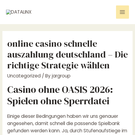
Skip
to
Mai
content
Men
online casino schnelle
auszahlung deutschland – Die
richtige Strategie wählen
Uncategorized
/ By
jargroup
Casino ohne OASIS 2026:
Spielen ohne Sperrdatei
Einige dieser Bedingungen haben wir uns genauer
angesehen, damit schnell die passende Spielbank
gefunden werden kann. Ja, durch Stufenaufstiege im