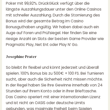
Poker mit 99,92%. DrückGlück verfügt über die
längste Auszahlungsdauer unter den Online Casinos
mit schneller Auszahlung. Durch die Stornierung des
Bonus wird der gesamte Betrag im Casino
Bonusguthaben ungültig. Wir haben dabei auch ein
Auge auf Foren und Prüfsiegel. Hier finden Sie eine
riesige Anzahl an Slots der besten Game Provider wie
Pragmatic Play, Net Ent oder Play N’ Go.
Josephine Prater
So bleibt ihr flexibel und könnt jederzeit und überall
spielen. 100% Bonus bis zu 500€ + 100 FS. Bei Turnieren
sucht, aber auch die Sicherheit nicht missen möchte.
In der Regel haben Sie Ihre Gewinne innerhalb von 24
Stunden auf Ihrem Konto oder in Ihrer Brieftasche.
Das Casino operiert mit einer internationalen Lizenz
und ist nicht an OASIS oder deutsche Limits
gebunden, was maximale Freiheit beim Spielen