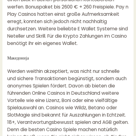
werfen. Bonuspaket bis 2600 € + 260 Freispiele. Pay n
Play Casinos hatten einst große Aufmerksamkeit
erregt, konnten sich jedoch nicht nachhaltig
durchsetzen. Weitere beliebte E Wallet Systeme sind
Neteller und Skrill. Für die Krypto Zahlungen im Casino
benötigt ihr ein eigenes Wallet.
Македонија
Werden weithin akzeptiert, was nicht nur schnelle
und sichere Transaktionen begünstigt, sondern auch
anonymes Spielen fördert. Davon ab bieten die
führenden Online Casinos in Deutschland weitere
Vorteile wie eine Lizenz, Boni oder eine vielfältige
Spielauswahl an. Casinos wie Wildz, Betano oder
SlotMagie sind bekannt für Auszahlungen in Echtzeit.
18+, Verantwortungsbewusst spielen and AGB gelten.
Denn die besten Casino Spiele machen natürlich