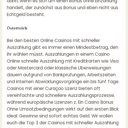
dann, wenn es sich um einen Bonus ohne Einzahlung
handelt, der zunächst aus Bonus und eben nicht aus
Echtgeld besteht.
Österreich
Bei den besten Online Casinos mit schneller
Auszahlung gibt es immer einen Mindestbetrag, den
ihr wählen müsst. Auszahlungen in einem Casino
Online schnelle Auszahlung mit Kreditkarten wie Visa
oder Mastercard oder klassische Überweisungen
dauern aufgrund von Bankprüfungen, Arbeitszeiten
und internen Abwicklungsvorgänge ein bis fünf Tage.
Casinos mit einer Curaçao Lizenz bieten oft
vereinfachte und schnellere Auszahlungsprozesse,
während europäische Lizenzen z. Ein Casino Bonus
Ohne Umsatzbedingungen wirkt auf den ersten Blick
ideal: Gewinne sind sofort echtes Geld. Wir wollen
euch die Top 3 der Casinos mit schneller Auszahlung