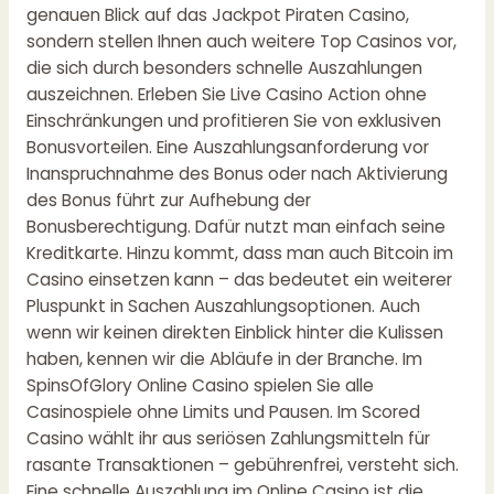
genauen Blick auf das Jackpot Piraten Casino,
sondern stellen Ihnen auch weitere Top Casinos vor,
die sich durch besonders schnelle Auszahlungen
auszeichnen. Erleben Sie Live Casino Action ohne
Einschränkungen und profitieren Sie von exklusiven
Bonusvorteilen. Eine Auszahlungsanforderung vor
Inanspruchnahme des Bonus oder nach Aktivierung
des Bonus führt zur Aufhebung der
Bonusberechtigung. Dafür nutzt man einfach seine
Kreditkarte. Hinzu kommt, dass man auch Bitcoin im
Casino einsetzen kann – das bedeutet ein weiterer
Pluspunkt in Sachen Auszahlungsoptionen. Auch
wenn wir keinen direkten Einblick hinter die Kulissen
haben, kennen wir die Abläufe in der Branche. Im
SpinsOfGlory Online Casino spielen Sie alle
Casinospiele ohne Limits und Pausen. Im Scored
Casino wählt ihr aus seriösen Zahlungsmitteln für
rasante Transaktionen – gebührenfrei, versteht sich.
Eine schnelle Auszahlung im Online Casino ist die