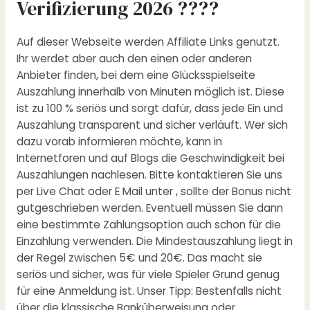
Verifizierung 2026 ????
Auf dieser Webseite werden Affiliate Links genutzt.
Ihr werdet aber auch den einen oder anderen
Anbieter finden, bei dem eine Glücksspielseite
Auszahlung innerhalb von Minuten möglich ist. Diese
ist zu 100 % seriös und sorgt dafür, dass jede Ein und
Auszahlung transparent und sicher verläuft. Wer sich
dazu vorab informieren möchte, kann in
Internetforen und auf Blogs die Geschwindigkeit bei
Auszahlungen nachlesen. Bitte kontaktieren Sie uns
per Live Chat oder E Mail unter , sollte der Bonus nicht
gutgeschrieben werden. Eventuell müssen Sie dann
eine bestimmte Zahlungsoption auch schon für die
Einzahlung verwenden. Die Mindestauszahlung liegt in
der Regel zwischen 5€ und 20€. Das macht sie
seriös und sicher, was für viele Spieler Grund genug
für eine Anmeldung ist. Unser Tipp: Bestenfalls nicht
über die klassische Banküberweisung oder