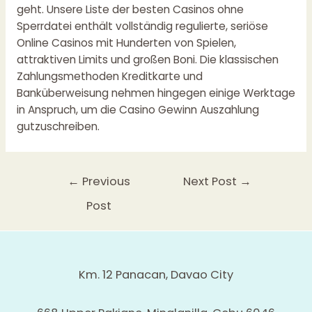
geht. Unsere Liste der besten Casinos ohne
Sperrdatei enthält vollständig regulierte, seriöse
Online Casinos mit Hunderten von Spielen,
attraktiven Limits und großen Boni. Die klassischen
Zahlungsmethoden Kreditkarte und
Banküberweisung nehmen hingegen einige Werktage
in Anspruch, um die Casino Gewinn Auszahlung
gutzuschreiben.
Post
←
Previous
Next Post
→
navigation
Post
Km. 12 Panacan, Davao City