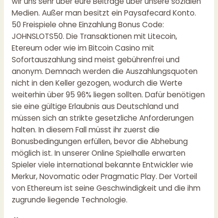
wir uns sehr über eure Beiträge über unsere sozialen
Medien. Außer man besitzt ein Paysafecard Konto.
50 Freispiele ohne Einzahlung Bonus Code:
JOHNSLOTS50. Die Transaktionen mit Litecoin,
Etereum oder wie im Bitcoin Casino mit
Sofortauszahlung sind meist gebührenfrei und
anonym. Demnach werden die Auszahlungsquoten
nicht in den Keller gezogen, wodurch die Werte
weiterhin über 95 96% liegen sollten. Dafür benötigen
sie eine gültige Erlaubnis aus Deutschland und
müssen sich an strikte gesetzliche Anforderungen
halten. In diesem Fall müsst ihr zuerst die
Bonusbedingungen erfüllen, bevor die Abhebung
möglich ist. In unserer Online Spielhalle erwarten
Spieler viele international bekannte Entwickler wie
Merkur, Novomatic oder Pragmatic Play. Der Vorteil
von Ethereum ist seine Geschwindigkeit und die ihm
zugrunde liegende Technologie.