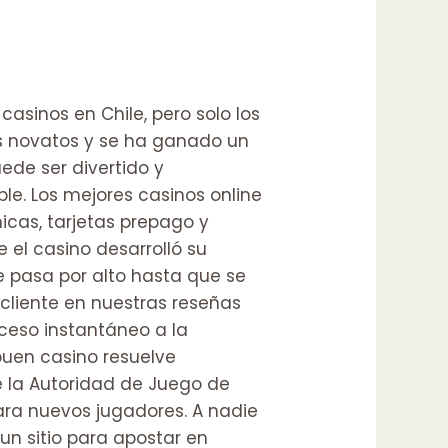
asinos en Chile, pero solo los
los novatos y se ha ganado un
ede ser divertido y
e. Los mejores casinos online
nicas, tarjetas prepago y
 el casino desarrolló su
se pasa por alto hasta que se
cliente en nuestras reseñas
cceso instantáneo a la
buen casino resuelve
e la Autoridad de Juego de
ara nuevos jugadores. A nadie
un sitio para apostar en