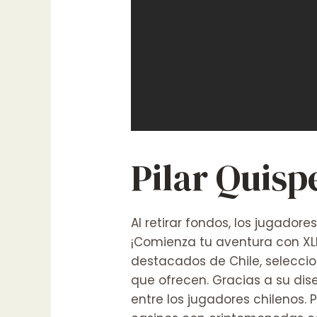
Pilar Quisp
Al retirar fondos, los jugador
¡Comienza tu aventura con XL
destacados de Chile, selecci
que ofrecen. Gracias a su di
entre los jugadores chilenos