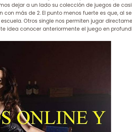
mos dejar a un lado su colección de juegos de casin
n con más de 2. El punto menos fuerte es que, al se
eja escuela. Otros single nos permiten jugar directam
nte idea conocer anteriormente el juego en profund