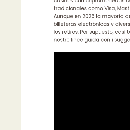
casinos con criptomonedas co
tradicionales como Visa, Mas
Aunque en 2026 la mayoría de
billeteras electrónicas y di
los retiros. Por supuesto, cas
nostre linee guida con i suggeri