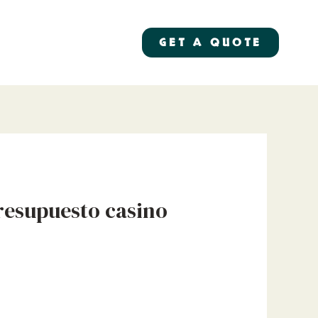
GET A QUOTE
resupuesto casino