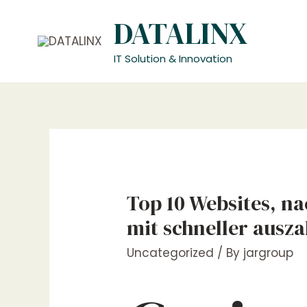
Skip
DATALINX
to
content
IT Solution & Innovation
Top 10 Websites, na
mit schneller ausz
Uncategorized
/ By
jargroup