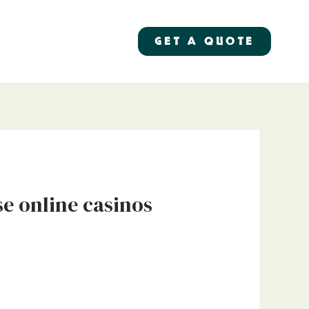
GET A QUOTE
se online casinos