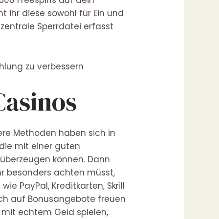
t ihr diese sowohl für Ein und
entrale Sperrdatei erfasst
Casinos
dere Methoden haben sich in
 die mit einer guten
 überzeugen können. Dann
ihr besonders achten müsst,
e PayPal, Kreditkarten, Skrill
euch auf Bonusangebote freuen
 mit echtem Geld spielen,