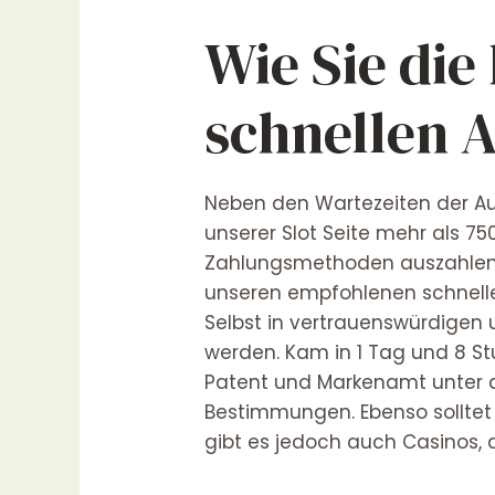
Wie Sie die
schnellen 
Neben den Wartezeiten der Au
unserer Slot Seite mehr als 75
Zahlungsmethoden auszahlen l
unseren empfohlenen schnellen
Selbst in vertrauenswürdigen
werden. Kam in 1 Tag und 8 S
Patent und Markenamt unter
Bestimmungen. Ebenso solltet
gibt es jedoch auch Casinos, 