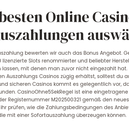
 besten Online Casi
Auszahlungen ausw
szahlung bewerten wir auch das Bonus Angebot. G
0 lizenzierte Slots renommierter und beliebter Herst
assen, mit denen man zuvor nicht eingezahlt hat.
 Auszahlungs Casinos zügig erhältst, solltest du a
 und sicheren Casinos kommt es gelegentlich vor, d
tunden. CasinoOhne5SekRegel ist eine eingetragen
 der Registernummer M202500321 gemäß den neues
 ihr prüfen, wie die Zahlungsbedingungen des Anbie
die mit einer Sofortauszahlung überzeugen können.