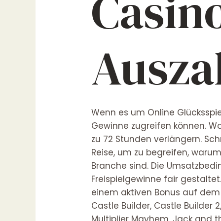
Casino
Ausza
Wenn es um Online Glücksspiele 
Gewinne zugreifen können. W
zu 72 Stunden verlängern. Sch
Reise, um zu begreifen, warum
Branche sind. Die Umsatzbedi
Freispielgewinne fair gestalt
einem aktiven Bonus auf dem Ko
Castle Builder, Castle Builder 
Multiplier Mayhem, Jack and th