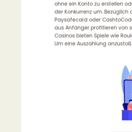
ohne ein Konto zu erstellen od
der Konkurrenz um. Bezüglich 
Paysafecard oder CashtoCode 
aus
Anfänger profitieren von s
Casinos bieten Spiele wie Roul
Um eine Auszahlung anzustoße