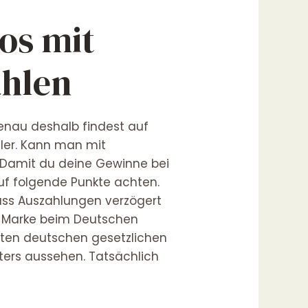
nos mit
ählen
enau deshalb findest auf
eller. Kann man mit
 Damit du deine Gewinne bei
uf folgende Punkte achten.
ass Auszahlungen verzögert
e Marke beim Deutschen
ten deutschen gesetzlichen
ters aussehen. Tatsächlich