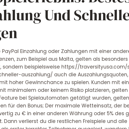
ahlung Und Schnell
gen
ie PayPal Einzahlung oder Zahlungen mit einer ande
enzen, zum Beispiel aus Malta, gelten als besonders 
, sondern beispielsweise
https://traversityusa.com
chneller-auszahlung/
auch die Auszahlungsquoten, 
o mit hoher Gewinnchance zu spielen. Kunden mit ei
t minimalem oder keinem Risiko platzieren, gelten a
eature bei Spielautomaten getätigt wurden, gelten
en für den Bonus; Der maximale Wetteinsatz, der be
chwertig zu € in einer anderen Währung oder 5% des
. Dann verlierst du die restlichen Freispiele und al
als erster korrekter Teilnehmer ausgelost, wandern 