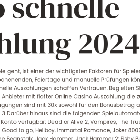
 schnelle
hlung 202
geht, ist einer der wichtigsten Faktoren für Spieler,
ochenenden, Feiertage und manuelle Prüfungen kön
nelle Auszahlungen schaffen Vertrauen. Begleiten 
 Anbieter mit flotter Online Casino Auszahlung die
ngungen sind mit 30x sowohl für den Bonusbetrag al
et. 3 Darüber hinaus sind die folgenden Spielautoma
nto verfügbar: Dead or Alive 2, Vampires, The True 
2, Good to go, Hellboy, Immortal Romance, Joker 8000,
e Beanstalk, Jack Hammer, Jack Hammer 2: Fishy Busi