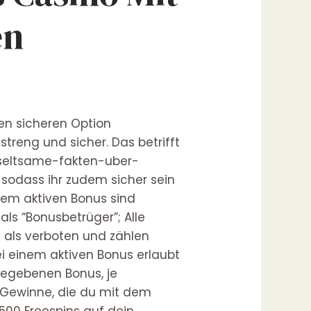
en
ren sicheren Option
streng und sicher. Das betrifft
/seltsame-fakten-uber-
sodass ihr zudem sicher sein
nem aktiven Bonus sind
ls “Bonusbetrüger”; Alle
 als verboten und zählen
i einem aktiven Bonus erlaubt
 gegebenen Bonus, je
le Gewinne, die du mit dem
500 Freespins auf dein